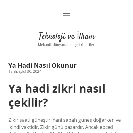
menüyü
Anasayfa
aç
Gizlilik Politikası
Teknoloji ve İlham
Yasal Uyarı
Mekanik dünyadan neşeli öneriler!
Hakkımızda
Ya Hadi Nasıl Okunur
Tarih: Eylül 30, 2024
Ya hadi zikri nasıl
çekilir?
Zikir saati güneştir. Yani sabah güneş doğarken ve
ikindi vaktidir. Zikir günü pazardır. Ancak ebced