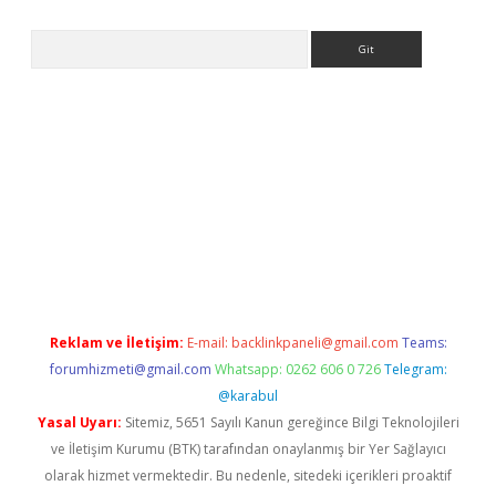
Arama
lbet
Reklam ve İletişim:
E-mail:
backlinkpaneli@gmail.com
Teams:
forumhizmeti@gmail.com
Whatsapp: 0262 606 0 726
Telegram:
@karabul
Yasal Uyarı:
Sitemiz, 5651 Sayılı Kanun gereğince Bilgi Teknolojileri
ve İletişim Kurumu (BTK) tarafından onaylanmış bir Yer Sağlayıcı
olarak hizmet vermektedir. Bu nedenle, sitedeki içerikleri proaktif