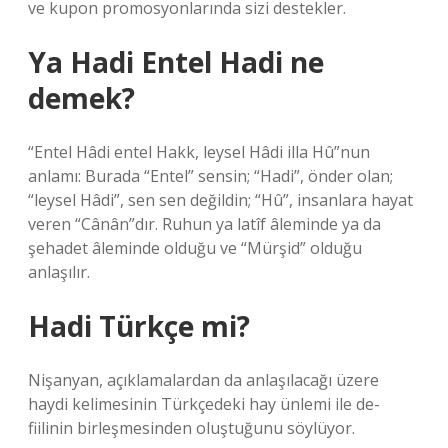
ve kupon promosyonlarında sizi destekler.
Ya Hadi Entel Hadi ne
demek?
“Entel Hâdi entel Hakk, leysel Hâdi illa Hû”nun
anlamı: Burada “Entel” sensin; “Hadi”, önder olan;
“leysel Hâdi”, sen sen değildin; “Hû”, insanlara hayat
veren “Cânân”dır. Ruhun ya latîf âleminde ya da
şehadet âleminde olduğu ve “Mürşid” olduğu
anlaşılır.
Hadi Türkçe mi?
Nişanyan, açıklamalardan da anlaşılacağı üzere
haydi kelimesinin Türkçedeki hay ünlemi ile de-
fiilinin birleşmesinden oluştuğunu söylüyor.