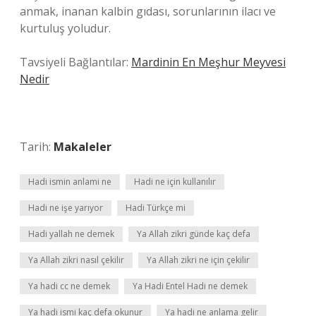
anmak, inanan kalbin gıdası, sorunlarının ilacı ve
kurtuluş yoludur.
Tavsiyeli Bağlantılar:
Mardinin En Meşhur Meyvesi
Nedir
Tarih:
Makaleler
Hadi ismin anlami ne
Hadi ne için kullanılır
Hadi ne işe yarıyor
Hadi Türkçe mi
Hadi yallah ne demek
Ya Allah zikri günde kaç defa
Ya Allah zikri nasıl çekilir
Ya Allah zikri ne için çekilir
Ya hadi cc ne demek
Ya Hadi Entel Hadi ne demek
Ya hadi ismi kaç defa okunur
Ya hadi ne anlama gelir