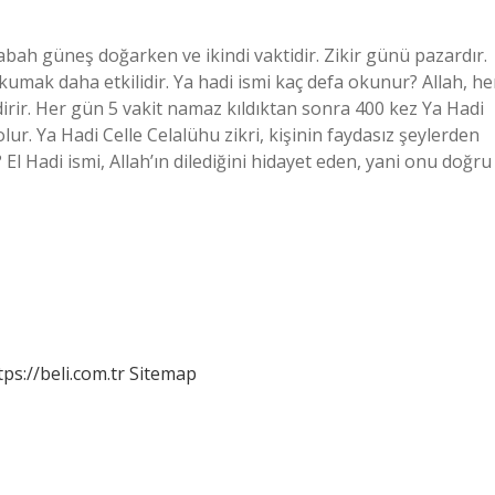
i sabah güneş doğarken ve ikindi vaktidir. Zikir günü pazardır.
mak daha etkilidir. Ya hadi ismi kaç defa okunur? Allah, he
dirir. Her gün 5 vakit namaz kıldıktan sonra 400 kez Ya Hadi
lur. Ya Hadi Celle Celalühu zikri, kişinin faydasız şeylerden
 El Hadi ismi, Allah’ın dilediğini hidayet eden, yani onu doğru
tps://beli.com.tr
Sitemap