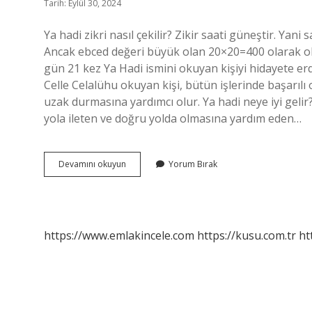
Tarih: Eylül 30, 2024
Ya hadi zikri nasıl çekilir? Zikir saati güneştir. Yan
Ancak ebced değeri büyük olan 20×20=400 olarak oku
gün 21 kez Ya Hadi ismini okuyan kişiyi hidayete er
Celle Celalühu okuyan kişi, bütün işlerinde başarılı o
uzak durmasına yardımcı olur. Ya hadi neye iyi gelir?
yola ileten ve doğru yolda olmasına yardım eden…
Ya
Devamını okuyun
Yorum Bırak
Hadi
Nasıl
Okunur
https://www.emlakincele.com
https://kusu.com.tr
ht