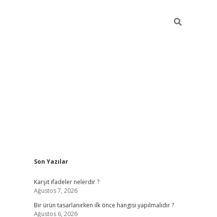
Sidebar
Son Yazılar
ilbet
Karşıt ifadeler nelerdir ?
Ağustos 7, 2026
Bir ürün tasarlanırken ilk önce hangisi yapılmalıdır ?
Ağustos 6, 2026