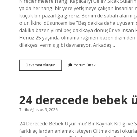
Kireçlenmelere Hangi Kaplıca İyi Gelir? Sıcak Suların
ya da herhangi bir yere yetişmeye çalışan insanları
küçük bir pazarlığa gireriz. Benim de sabah alarm 
olur. İkinci düşüncem ise “Beş dakika daha uyusam 
dakika bazen yirmi beş dakikaya dönüşür ve insan ke
Henüz 25 yaşında olmama rağmen bazen dizimden gel
dilekçesi vermiş gibi davranıyor. Arkadaş…
Kireçlenmelere
Devamını okuyun
Yorum Bırak
hangi
kaplıca
iyi
gelir
?
24 derecede bebek 
Tarih: Ağustos 3, 2026
24 Derecede Bebek Üşür mü? Bir Kaynak Kıtlığı ve 
farklı açılardan anlamak isteyen Ciltmakinasi okurlar