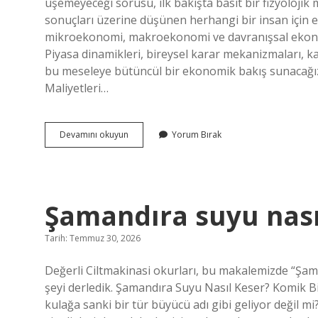
üşemeyeceği sorusu, ilk bakışta basit bir fizyolojik 
sonuçları üzerine düşünen herhangi bir insan için 
mikroekonomi, makroekonomi ve davranışsal ekonom
Piyasa dinamikleri, bireysel karar mekanizmaları, k
bu meseleye bütüncül bir ekonomik bakış sunacağız. 
Maliyetleri…
24
Devamını okuyun
Yorum Bırak
derecede
bebek
üşür
mü
?
Şamandıra suyu nası
Tarih: Temmuz 30, 2026
Değerli Ciltmakinasi okurları, bu makalemizde “Şa
şeyi derledik. Şamandıra Suyu Nasıl Keser? Komik B
kulağa sanki bir tür büyücü adı gibi geliyor değil 