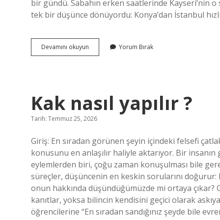
bir gündü. Sabahın erken saatlerinde Kayseri’nin o
tek bir düşünce dönüyordu: Konya’dan İstanbul hızl
TCDD
Devamını okuyun
Yorum Bırak
emanet
dolabı
ücreti
ne
kadar
Kak nasıl yapılır ?
?
Tarih: Temmuz 25, 2026
Giriş: En sıradan görünen şeyin içindeki felsefi çatl
konusunu en anlaşılır haliyle aktarıyor. Bir insan
eylemlerden biri, çoğu zaman konuşulması bile gere
süreçler, düşüncenin en keskin sorularını doğurur: B
onun hakkında düşündüğümüzde mi ortaya çıkar? Göz
kanıtlar, yoksa bilincin kendisini geçici olarak askıya
öğrencilerine “En sıradan sandığınız şeyde bile evre