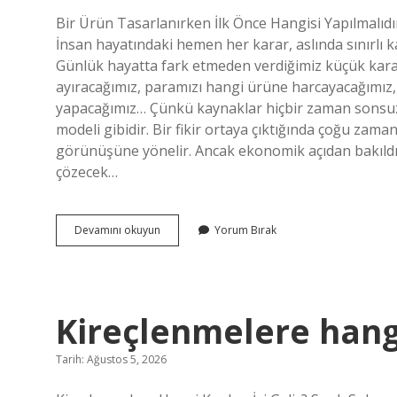
Bir Ürün Tasarlanırken İlk Önce Hangisi Yapılmalıdı
İnsan hayatındaki hemen her karar, aslında sınırlı ka
Günlük hayatta fark etmeden verdiğimiz küçük karar
ayıracağımız, paramızı hangi ürüne harcayacağımız, 
yapacağımız… Çünkü kaynaklar hiçbir zaman sonsuz d
modeli gibidir. Bir fikir ortaya çıktığında çoğu zama
görünüşüne yönelir. Ancak ekonomik açıdan bakıldı
çözecek…
Bir
Devamını okuyun
Yorum Bırak
ürün
tasarlanırken
ilk
önce
hangisi
Kireçlenmelere hangi 
yapılmalıdır
?
Tarih: Ağustos 5, 2026