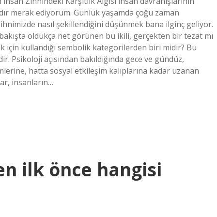
nsan Zihnindeki Karşıtlık Algısı İnsan davranışlarının
mandır merak ediyorum. Günlük yaşamda çoğu zaman
hnimizde nasıl şekillendiğini düşünmek bana ilginç geliyor.
bakışta oldukça net görünen bu ikili, gerçekten bir tezat mı
için kullandığı sembolik kategorilerden biri midir? Bu
ldir. Psikoloji açısından bakıldığında gece ve gündüz,
erine, hatta sosyal etkileşim kalıplarına kadar uzanan
ar, insanların…
en ilk önce hangisi