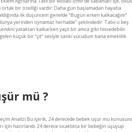
 Eklem Ağrılarına Tatlı Bir Molası İzmir’de sabahları işe, okul
n ortak bir özelliği vardır: Daha gün başlamadan hayatla
çaldığında ilk düşüncem genelde “Bugün erken kalkacağım”
dünya yerinden oynamaz herhalde” şeklindedir. Tabii o beş
ndini yataktan kalkarken yaşlı bir amca gibi hissedebilir.
en küçük bir “çıt” sesiyle sanki vücudum bana emeklilik
üşür mü ?
Seçim Analizi Bu içerik, 24 derecede bebek üşür mü konusun
ı için hazırlandı. 24 derece sıcaklıkta bir bebeğin üşüyüp