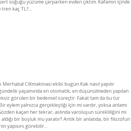
 sert soğuğu yüzüme çarparken evden çıktım. Kafamın içinde
ı tren kaç TL?…
ak Merhaba! Ciltmakinasi ekibi bugün Kak nasıl yapılır
ın gündelik yaşamında en otomatik, en düşünülmeden yapılan
ksiz görülen bir bedensel süreçtir. Fakat tam da bu tür
ir eylem yalnızca gerçekleştiği için mi vardır, yoksa anlamı
den kaçan her tekrar, aslında varoluşun sürekliliğini mi
 aldığı bir boşluk mu yaratır? Antik bir anlatıda, bir filozofun
nin yapısını görebilir…