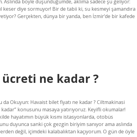
lım. Aslında böyle düşündüğümde, aklıma sadece şu geliyor:
keser diye sormuyor! Bir de tabii ki, su kesmeyi şamandıra
tiyor? Gerçekten, dünya bir yanda, ben İzmir’de bir kafede
ücreti ne kadar ?
 da Okuyun: Havaist bilet fiyatı ne kadar ? Ciltmakinasi
 kadar” konusunu masaya yatırıyoruz. Keyifli okumalar!
ekilde hayatımın büyük kısmı istasyonlarda, otobüs
 bunu duyunca sanki çok gezgin biriyim sanıyor ama aslında
erden değil, içimdeki kalabalıktan kaçıyorum. O gün de öyle