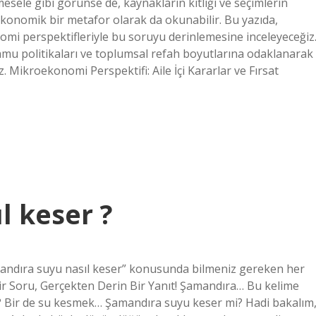
mesele gibi görünse de, kaynakların kıtlığı ve seçimlerin
ekonomik bir metafor olarak da okunabilir. Bu yazıda,
i perspektifleriyle bu soruyu derinlemesine inceleyeceğiz
amu politikaları ve toplumsal refah boyutlarına odaklanarak
Mikroekonomi Perspektifi: Aile İçi Kararlar ve Fırsat
l keser ?
mandıra suyu nasıl keser” konusunda bilmeniz gereken her
ir Soru, Gerçekten Derin Bir Yanıt! Şamandıra… Bu kelime
mi? Bir de su kesmek… Şamandıra suyu keser mi? Hadi bakalım