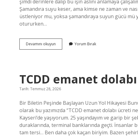
şimdi derinlere dalıp bu işin aslını anlamaya çalışa
Şamandıra suyu keser, ama kimse ne zaman ve nasıl 
üstleniyor mu, yoksa şamandıraya suyun gücü mü ye
otururken…
Şamandıra
Devamını okuyun
Yorum Bırak
suyu
nasıl
keser
?
TCDD emanet dolabı 
Tarih: Temmuz 28, 2026
Bir Biletin Peşinde Başlayan Uzun Yol Hikayesi Bunu
olarak bu yazımızda “TCDD emanet dolabı ücreti ne
Kayseri’de yaşıyorum. 25 yaşındayım ve garip bir ş
duraklarında, terminal banklarında geçti. İnsanlar
tam tersi… Ben daha çok kaçan biriyim. Bazen şehirl