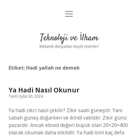
menüyü
Anasayfa
aç
Gizlilik Politikası
Teknoloji ve İlham
Yasal Uyarı
Mekanik dünyadan neşeli öneriler!
Hakkımızda
Etiket:
Hadi yallah ne demek
Ya Hadi Nasıl Okunur
Tarih: Eylül 30, 2024
Ya hadi zikri nasıl çekilir? Zikir saati güneştir. Yani
sabah güneş doğarken ve ikindi vaktidir. Zikir günü
pazardır. Ancak ebced değeri büyük olan 20×20=400
olarak okumak daha etkilidir. Ya hadi ismi kaç defa