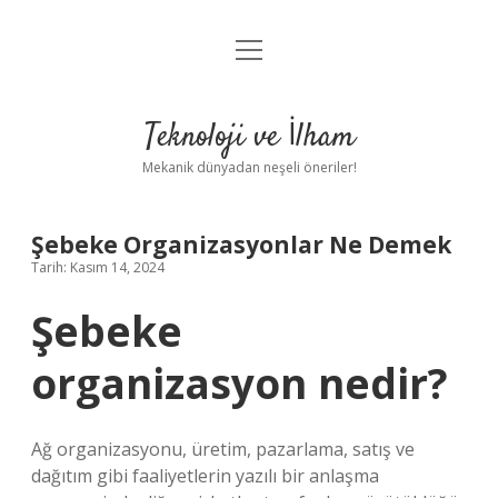
menüyü
Anasayfa
aç
Gizlilik Politikası
Teknoloji ve İlham
Yasal Uyarı
Mekanik dünyadan neşeli öneriler!
Hakkımızda
Şebeke Organizasyonlar Ne Demek
Tarih: Kasım 14, 2024
Şebeke
organizasyon nedir?
Ağ organizasyonu, üretim, pazarlama, satış ve
dağıtım gibi faaliyetlerin yazılı bir anlaşma