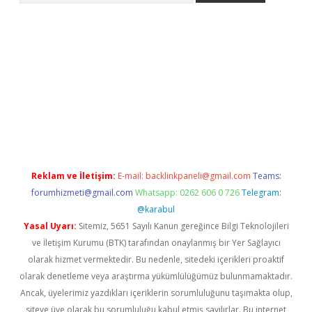
et
Reklam ve İletişim:
E-mail:
backlinkpaneli@gmail.com
Teams:
forumhizmeti@gmail.com
Whatsapp: 0262 606 0 726
Telegram:
@karabul
Yasal Uyarı:
Sitemiz, 5651 Sayılı Kanun gereğince Bilgi Teknolojileri
ve İletişim Kurumu (BTK) tarafından onaylanmış bir Yer Sağlayıcı
olarak hizmet vermektedir. Bu nedenle, sitedeki içerikleri proaktif
olarak denetleme veya araştırma yükümlülüğümüz bulunmamaktadır.
Ancak, üyelerimiz yazdıkları içeriklerin sorumluluğunu taşımakta olup,
siteye üye olarak bu sorumluluğu kabul etmiş sayılırlar. Bu internet