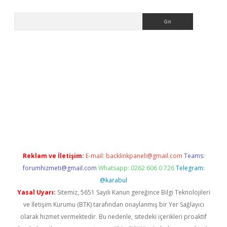
Arama
lbet
Reklam ve İletişim:
E-mail:
backlinkpaneli@gmail.com
Teams:
forumhizmeti@gmail.com
Whatsapp: 0262 606 0 726
Telegram:
@karabul
Yasal Uyarı:
Sitemiz, 5651 Sayılı Kanun gereğince Bilgi Teknolojileri
ve İletişim Kurumu (BTK) tarafından onaylanmış bir Yer Sağlayıcı
olarak hizmet vermektedir. Bu nedenle, sitedeki içerikleri proaktif