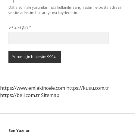
Daha sonraki yorumlarımda kullanılması için adım, e-posta adresim
ve site adresim bu tarayıcıya kaydedilsin.
6 + 2 kaçtır?
*
https://www.emlakincele.com
https://kusu.com.tr
https://beli.com.tr
Sitemap
Sidebar
Son Yazılar