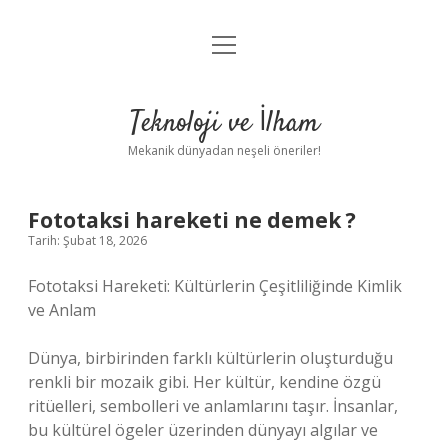
menüyü
Anasayfa
aç
Gizlilik Politikası
Teknoloji ve İlham
Yasal Uyarı
Mekanik dünyadan neşeli öneriler!
Hakkımızda
Fototaksi hareketi ne demek ?
Tarih: Şubat 18, 2026
Fototaksi Hareketi: Kültürlerin Çeşitliliğinde Kimlik
ve Anlam
Dünya, birbirinden farklı kültürlerin oluşturduğu
renkli bir mozaik gibi. Her kültür, kendine özgü
ritüelleri, sembolleri ve anlamlarını taşır. İnsanlar,
bu kültürel ögeler üzerinden dünyayı algılar ve