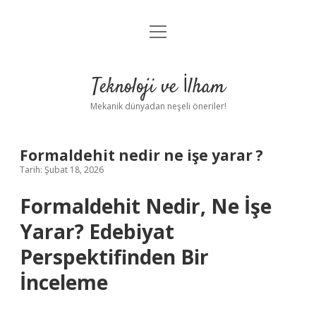
menüyü
Anasayfa
aç
Gizlilik Politikası
Teknoloji ve İlham
Yasal Uyarı
Mekanik dünyadan neşeli öneriler!
Hakkımızda
Formaldehit nedir ne işe yarar ?
Tarih: Şubat 18, 2026
Formaldehit Nedir, Ne İşe
Yarar? Edebiyat
Perspektifinden Bir
İnceleme