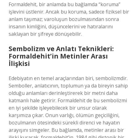
Formaldehit, bir anlamda bu bağlamda “koruma”
işlevini üstlenir. Ancak bu koruma, sadece fiziksel bir
anlam taşımaz; varoluşun bozulmasından sonra
insanın kimliğini, düşüncelerini ve hatıralarını
saklayan bir şifreye dönüşebilir.
Sembolizm ve Anlatı Teknikleri:
Formaldehit’in Metinler Arası
İlişkisi
Edebiyatın en temel araçlarından biri, sembolizmdir.
Semboller, anlatıcının, toplumun ya da bireyin sahip
olduğu anlamları derinleştirerek bir metni daha
katmanlı hale getirir. Formaldehit de bu sembolizmi
en iyi şekilde işleyebilecek bir unsur olarak
karşımıza çıkar. Onun varlığı, ölümün geçiciliğini,
bozulmanın ötesindeki sürekli direnci ve hayatın
arayışını simgeler. Bu bağlamda, metinler arası bir
ilişki kurarak, formaldehit’in, 1984 gibi distopik bir