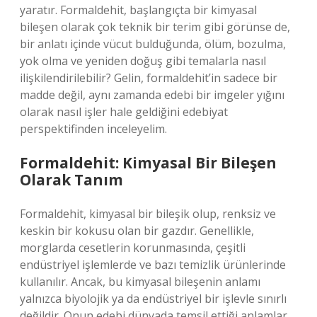
yaratır. Formaldehit, başlangıçta bir kimyasal
bileşen olarak çok teknik bir terim gibi görünse de,
bir anlatı içinde vücut bulduğunda, ölüm, bozulma,
yok olma ve yeniden doğuş gibi temalarla nasıl
ilişkilendirilebilir? Gelin, formaldehit’in sadece bir
madde değil, aynı zamanda edebi bir imgeler yığını
olarak nasıl işler hale geldiğini edebiyat
perspektifinden inceleyelim.
Formaldehit: Kimyasal Bir Bileşen
Olarak Tanım
Formaldehit, kimyasal bir bileşik olup, renksiz ve
keskin bir kokusu olan bir gazdır. Genellikle,
morglarda cesetlerin korunmasında, çeşitli
endüstriyel işlemlerde ve bazı temizlik ürünlerinde
kullanılır. Ancak, bu kimyasal bileşenin anlamı
yalnızca biyolojik ya da endüstriyel bir işlevle sınırlı
değildir. Onun edebi dünyada temsil ettiği anlamlar,