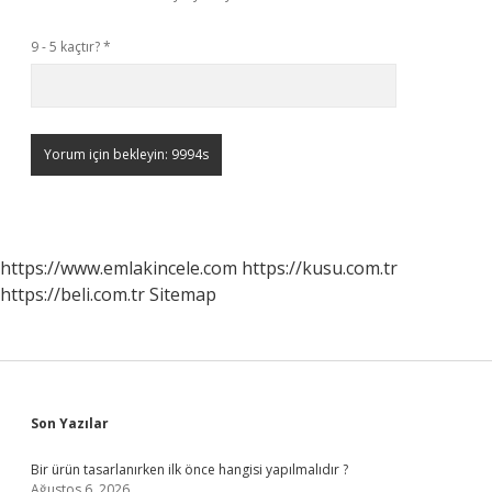
9 - 5 kaçtır?
*
https://www.emlakincele.com
https://kusu.com.tr
https://beli.com.tr
Sitemap
Sidebar
Son Yazılar
Bir ürün tasarlanırken ilk önce hangisi yapılmalıdır ?
Ağustos 6, 2026