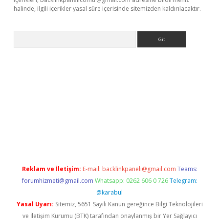
halinde, ilgili içerikler yasal süre içerisinde sitemizden kaldırılacaktır.
Arama
et
Reklam ve İletişim:
E-mail:
backlinkpaneli@gmail.com
Teams:
forumhizmeti@gmail.com
Whatsapp: 0262 606 0 726
Telegram:
@karabul
Yasal Uyarı:
Sitemiz, 5651 Sayılı Kanun gereğince Bilgi Teknolojileri
ve İletişim Kurumu (BTK) tarafından onaylanmış bir Yer Sağlayıcı