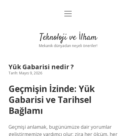
menüyü
Anasayfa
aç
Gizlilik Politikası
Teknoloji ve İlham
Yasal Uyarı
Mekanik dünyadan neşeli öneriler!
Hakkımızda
Yük Gabarisi nedir ?
Tarih: Mayıs 9, 2026
Geçmişin İzinde: Yük
Gabarisi ve Tarihsel
Bağlamı
Geçmişi anlamak, bugünümüze dair yorumlar
geliştirmemize yardımcı olur; zira her ölçüm, her