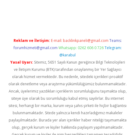
et
Reklam ve İletişim:
E-mail:
backlinkpaneli@gmail.com
Teams:
forumhizmeti@gmail.com
Whatsapp: 0262 606 0 726
Telegram:
@karabul
Yasal Uyarı:
Sitemiz, 5651 Sayılı Kanun gereğince Bilgi Teknolojileri
ve İletişim Kurumu (BTK) tarafından onaylanmış bir Yer Sağlayıcı
olarak hizmet vermektedir. Bu nedenle, sitedeki içerikleri proaktif
olarak denetleme veya araştırma yükümlülüğümüz bulunmamaktadır.
Ancak, üyelerimiz yazdıkları içeriklerin sorumluluğunu taşımakta olup,
siteye üye olarak bu sorumluluğu kabul etmiş sayılırlar. Bu internet
sitesi, herhangi bir marka, kurum veya şahıs şirketi ile hiçbir bağlantısı
bulunmamaktadır. Sitede yalnızca kendi hazırladığımız makaleler
paylaşılmaktadır. Burada yer alan içerikler haber niteliği taşımamakta
olup, gerçek kurum ve kişiler hakkında paylaşım yapılmamaktadır.
Gerçek kurum ve kişiler ile isim benzerlikleri tamamen tesadüfidir.