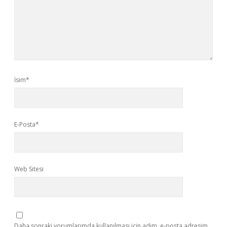
İsim*
E-Posta*
Web Sitesi
Daha sonraki yorumlarımda kullanılması için adım, e-posta adresim