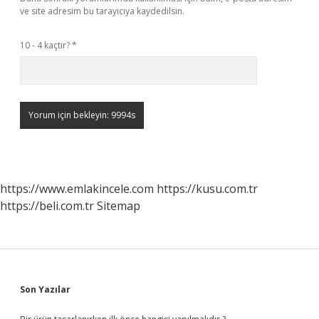
ve site adresim bu tarayıcıya kaydedilsin.
10 - 4 kaçtır?
*
https://www.emlakincele.com
https://kusu.com.tr
https://beli.com.tr
Sitemap
Sidebar
Son Yazılar