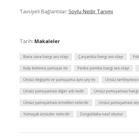
Tavsiyeli Bağlantılar:
Soylu Nedir Tanımı
Tarih:
Makaleler
Bana sana hangi ses olayı
Çarşamba hangi ses olayı
Fıs
Kulp kelimesi yumuşar mı
Penbe pembe hangi ses olayı
Ünsüz değişimi ve yumuşama aynı şey mi
Ünsüz sertleşmesi 
Ünsüz yumuşaması diğer adı nedir
Ünsüz yumuşaması hangi 
Ünsüz yumuşaması örnekleri nelerdir
Ünsüz yumuşaması ses 
Yumuşak ünsüzler nelerdir
Zonguldaka nasıl okunur