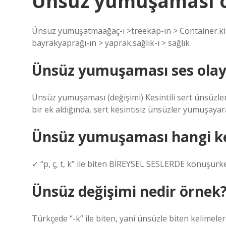
Ünsüz yumuşaması ör
Ünsüz yumuşatmaağaç-ı >treekap-ın > Container.kita
bayrakyaprağı-ın > yaprak.sağlık-ı > sağlık
Ünsüz yumuşaması ses olayı
Ünsüz yumuşaması (değişimi) Kesintili sert ünsüzlerde
bir ek aldığında, sert kesintisiz ünsüzler yumuşayara
Ünsüz yumuşaması hangi ke
✓ “p, ç, t, k” ile biten BİREYSEL SESLERDE konuşur
Ünsüz değişimi nedir örnek
Türkçede “-k” ile biten, yani ünsüzle biten kelimelere