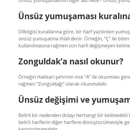
Ünsüz yumuşamasının diğer adı nedir? Ünsüz yumuşa
Ünsüz yumuşaması kuralına 
Dilbilgisi kurallarına göre, bir harf yazılırken yumu
ünsüz yumuşatma ihlali denir. Örneğin, “Ç” ile biten 
kullanılmasına rağmen son harfi değişmeyen kelimel
Zonguldak’a nasıl okunur?
Örneğin Hakkari şehrinin ince “A” ile okunması ger
rağmen “Zonguldağı” olarak okunmalıdır.
Ünsüz değişimi ve yumuşam
Belirli bir nedenden dolayı herhangi bir kelimedeki
belirli harflerin diğer harflere dönüştürülmesiyle 
karıştırılmamalıdır.