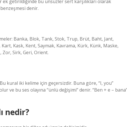
 ek getirildiğinde bu ünsüzler sert karşılıkları olarak
üz benzeşmesi denir.
ler: Banka, Blok, Tank, Stok, Trup, Brüt, Baht, Jant,
, Kart, Kask, Kent, Saymak, Kavrama, Kürk, Künk, Maske,
, Zor, Sirk, Geri, Orient.
Bu kural iki kelime için geçersizdir. Buna göre, “I, you”
 olur ve bu ses olayına “ünlü değişimi” denir. “Ben + e – bana
 nedir?