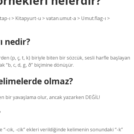
nekleri nelerdir?
p-ı > Kitapyurt-u > vatan.umut-a > Umut.flag-ı >
 nedir?
n (p, ç, t, k) biriyle biten bir sözcük, sesli harfle başlayan
k “b, c, d, g, ð” biçimine dönüşür.
limelerde olmaz?
ken bir yavaşlama olur, ancak yazarken DEĞİL!
?
 “-cık, -cik” ekleri verildiğinde kelimenin sonundaki “-k”