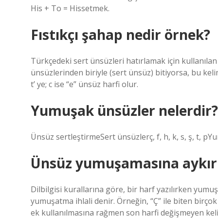
His + To = Hissetmek.
Fıstıkçı şahap nedir örnek?
Türkçedeki sert ünsüzleri hatırlamak için kullanılan bi
ünsüzlerinden biriyle (sert ünsüz) bitiyorsa, bu keli
t’ ye; c ise “e” ünsüz harfi olur.
Yumuşak ünsüzler nelerdir?
Ünsüz sertleştirmeSert ünsüzlerç, f, h, k, s, ş, t, pYumu
Ünsüz yumuşamasına aykırı
Dilbilgisi kurallarına göre, bir harf yazılırken yum
yumuşatma ihlali denir. Örneğin, “Ç” ile biten birço
ek kullanılmasına rağmen son harfi değişmeyen keli