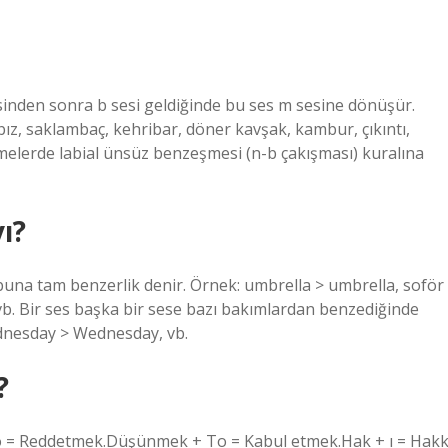
den sonra b sesi geldiğinde bu ses m sesine dönüşür.
z, saklambaç, kehribar, döner kavşak, kambur, çıkıntı,
imelerde labial ünsüz benzeşmesi (n-b çakışması) kuralına
ı?
una tam benzerlik denir. Örnek: umbrella > umbrella, soför
 vb. Bir ses başka bir sese bazı bakımlardan benzediğinde
ednesday > Wednesday, vb.
?
o = Reddetmek.Düşünmek + To = Kabul etmek.Hak + ı = Hakk