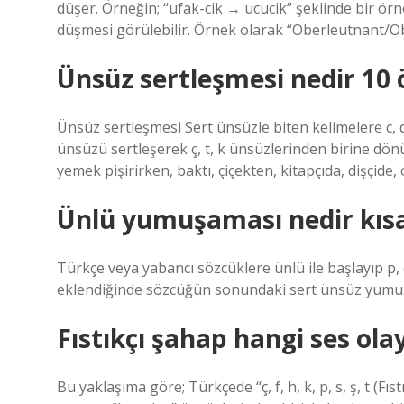
düşer. Örneğin; “ufak-cik → ucucik” şeklinde bir örn
düşmesi görülebilir. Örnek olarak “Oberleutnant/Obe
Ünsüz sertleşmesi nedir 10
Ünsüz sertleşmesi Sert ünsüzle biten kelimelere c, d,
ünsüzü sertleşerek ç, t, k ünsüzlerinden birine dön
yemek pişirirken, baktı, çiçekten, kitapçıda, dişçide,
Ünlü yumuşaması nedir kıs
Türkçe veya yabancı sözcüklere ünlü ile başlayıp p, ç
eklendiğinde sözcüğün sonundaki sert ünsüz yumuşa
Fıstıkçı şahap hangi ses olay
Bu yaklaşıma göre; Türkçede “ç, f, h, k, p, s, ş, t (Fı