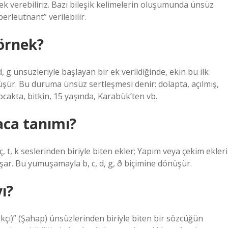
ek verebiliriz. Bazı bileşik kelimelerin oluşumunda ünsüz
rleutnant” verilebilir.
 örnek?
 g ünsüzleriyle başlayan bir ek verildiğinde, ekin bu ilk
üşür. Bu duruma ünsüz sertleşmesi denir: dolapta, açılmış,
 ocakta, bitkin, 15 yaşında, Karabük’ten vb.
aca tanımı?
, t, k seslerinden biriyle biten ekler; Yapım veya çekim ekleri
r. Bu yumuşamayla b, c, d, g, ð biçimine dönüşür.
ı?
stıkçı)” (Şahap) ünsüzlerinden biriyle biten bir sözcüğün