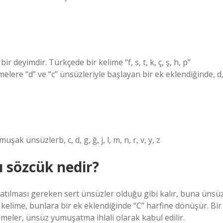
r deyimdir. Türkçede bir kelime “f, s, t, k, ç, ş, h, p”
melere “d” ve “c” ünsüzleriyle başlayan bir ek eklendiğinde, d
şak ünsüzlerb, c, d, g, ğ, j, l, m, n, r, v, y, z
 sözcük nedir?
uşatılması gereken sert ünsüzler olduğu gibi kalır, buna ünsü
k kelime, bunlara bir ek eklendiğinde “C” harfine dönüşür. Bir
meler, ünsüz yumuşatma ihlali olarak kabul edilir.