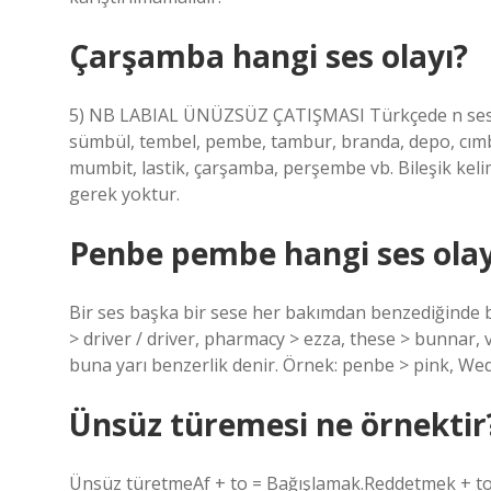
Çarşamba hangi ses olayı?
5) NB LABIAL ÜNÜZSÜZ ÇATIŞMASI Türkçede n sesin
sümbül, tembel, pembe, tambur, branda, depo, cımbı
mumbit, lastik, çarşamba, perşembe vb. Bileşik kel
gerek yoktur.
Penbe pembe hangi ses olay
Bir ses başka bir sese her bakımdan benzediğinde b
> driver / driver, pharmacy > ezza, these > bunnar,
buna yarı benzerlik denir. Örnek: penbe > pink, W
Ünsüz türemesi ne örnektir
Ünsüz türetmeAf + to = Bağışlamak.Reddetmek + t