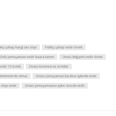
tıkçı şahap hangi ses olayı
Fıstıkçı şahap nedir örnek
Ünlü yumuşaması nedir kısaca tanımı
Ünsüz değişimi nedir örnek
nedir 10 örnek
Ünsüz türemesi ne örnektir
kelimelerde olmaz
Ünsüz yumuşaması kuralına aykırılık nedir
olayı nedir
Ünsüz yumuşamasına aykırı sözcük nedir