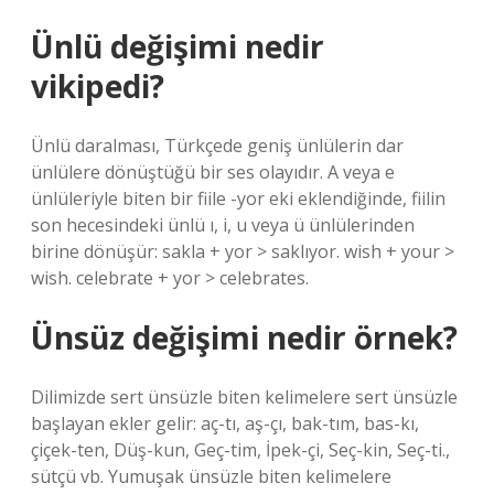
Ünlü değişimi nedir
vikipedi?
Ünlü daralması, Türkçede geniş ünlülerin dar
ünlülere dönüştüğü bir ses olayıdır. A veya e
ünlüleriyle biten bir fiile -yor eki eklendiğinde, fiilin
son hecesindeki ünlü ı, i, u veya ü ünlülerinden
birine dönüşür: sakla + yor > saklıyor. wish + your >
wish. celebrate + yor > celebrates.
Ünsüz değişimi nedir örnek?
Dilimizde sert ünsüzle biten kelimelere sert ünsüzle
başlayan ekler gelir: aç-tı, aş-çı, bak-tım, bas-kı,
çiçek-ten, Düş-kun, Geç-tim, İpek-çi, Seç-kin, Seç-ti.,
sütçü vb. Yumuşak ünsüzle biten kelimelere