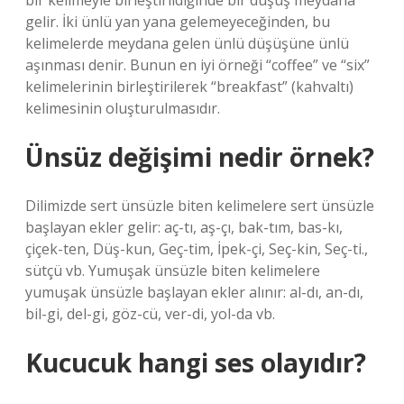
bir kelimeyle birleştirildiğinde bir düşüş meydana
gelir. İki ünlü yan yana gelemeyeceğinden, bu
kelimelerde meydana gelen ünlü düşüşüne ünlü
aşınması denir. Bunun en iyi örneği “coffee” ve “six”
kelimelerinin birleştirilerek “breakfast” (kahvaltı)
kelimesinin oluşturulmasıdır.
Ünsüz değişimi nedir örnek?
Dilimizde sert ünsüzle biten kelimelere sert ünsüzle
başlayan ekler gelir: aç-tı, aş-çı, bak-tım, bas-kı,
çiçek-ten, Düş-kun, Geç-tim, İpek-çi, Seç-kin, Seç-ti.,
sütçü vb. Yumuşak ünsüzle biten kelimelere
yumuşak ünsüzle başlayan ekler alınır: al-dı, an-dı,
bil-gi, del-gi, göz-cü, ver-di, yol-da vb.
Kucucuk hangi ses olayıdır?