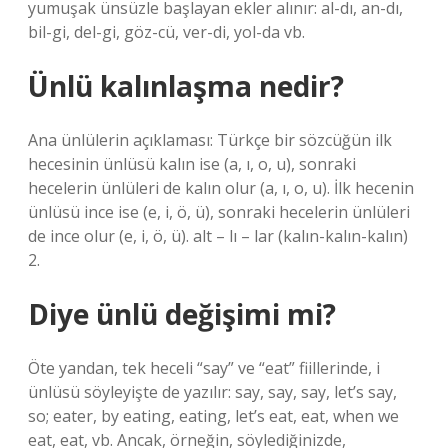
yumuşak ünsüzle başlayan ekler alınır: al-dı, an-dı,
bil-gi, del-gi, göz-cü, ver-di, yol-da vb.
Ünlü kalınlaşma nedir?
Ana ünlülerin açıklaması: Türkçe bir sözcüğün ilk
hecesinin ünlüsü kalın ise (a, ı, o, u), sonraki
hecelerin ünlüleri de kalın olur (a, ı, o, u). İlk hecenin
ünlüsü ince ise (e, i, ö, ü), sonraki hecelerin ünlüleri
de ince olur (e, i, ö, ü). alt – lı – lar (kalın-kalın-kalın)
2.
Diye ünlü değişimi mi?
Öte yandan, tek heceli “say” ve “eat” fiillerinde, i
ünlüsü söyleyişte de yazılır: say, say, say, let’s say,
so; eater, by eating, eating, let’s eat, eat, when we
eat, eat, vb. Ancak, örneğin, söylediğinizde,