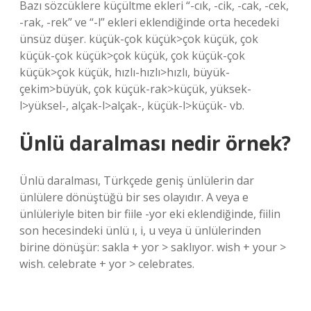
Bazı sözcüklere küçültme ekleri “-cık, -cik, -cak, -cek,
-rak, -rek” ve “-l” ekleri eklendiğinde orta hecedeki
ünsüz düşer. küçük-çok küçük>çok küçük, çok
küçük-çok küçük>çok küçük, çok küçük-çok
küçük>çok küçük, hızlı-hızlı>hızlı, büyük-
çekim>büyük, çok küçük-rak>küçük, yüksek-
l>yüksel-, alçak-l>alçak-, küçük-l>küçük- vb.
Ünlü daralması nedir örnek?
Ünlü daralması, Türkçede geniş ünlülerin dar
ünlülere dönüştüğü bir ses olayıdır. A veya e
ünlüleriyle biten bir fiile -yor eki eklendiğinde, fiilin
son hecesindeki ünlü ı, i, u veya ü ünlülerinden
birine dönüşür: sakla + yor > saklıyor. wish + your >
wish. celebrate + yor > celebrates.