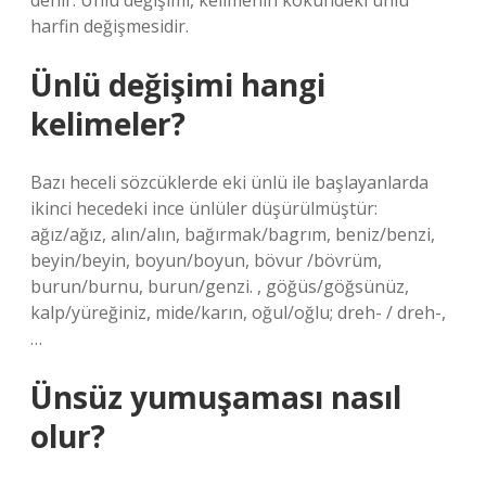
denir. Ünlü değişimi, kelimenin kökündeki ünlü
harfin değişmesidir.
Ünlü değişimi hangi
kelimeler?
Bazı heceli sözcüklerde eki ünlü ile başlayanlarda
ikinci hecedeki ince ünlüler düşürülmüştür:
ağız/ağız, alın/alın, bağırmak/bagrım, beniz/benzi,
beyin/beyin, boyun/boyun, bövur /bövrüm,
burun/burnu, burun/genzi. , göğüs/göğsünüz,
kalp/yüreğiniz, mide/karın, oğul/oğlu; dreh- / dreh-,
…
Ünsüz yumuşaması nasıl
olur?