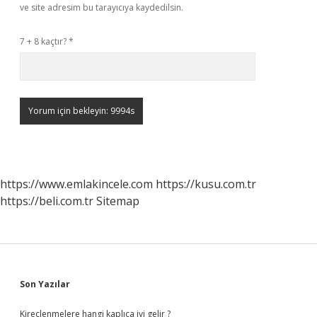
ve site adresim bu tarayıcıya kaydedilsin.
7 + 8 kaçtır?
*
https://www.emlakincele.com
https://kusu.com.tr
https://beli.com.tr
Sitemap
Sidebar
Son Yazılar
Kireçlenmelere hangi kaplıca iyi gelir ?