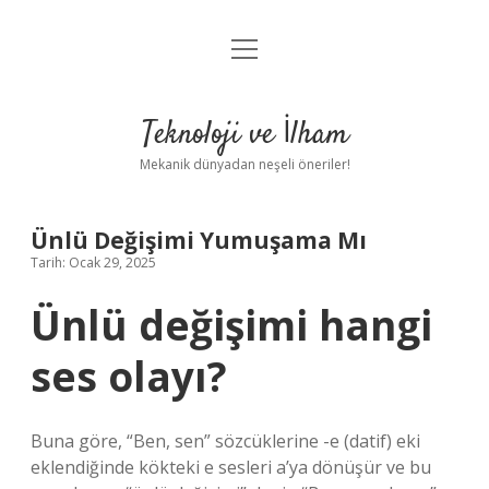
menüyü
Anasayfa
aç
Gizlilik Politikası
Teknoloji ve İlham
Yasal Uyarı
Mekanik dünyadan neşeli öneriler!
Hakkımızda
Ünlü Değişimi Yumuşama Mı
Tarih: Ocak 29, 2025
Ünlü değişimi hangi
ses olayı?
Buna göre, “Ben, sen” sözcüklerine -e (datif) eki
eklendiğinde kökteki e sesleri a’ya dönüşür ve bu