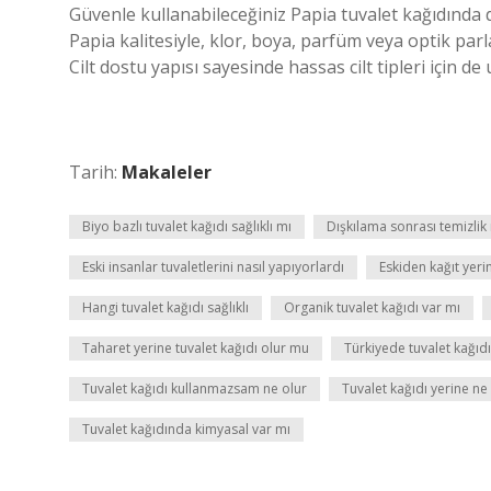
Güvenle kullanabileceğiniz Papia tuvalet kağıdında d
Papia kalitesiyle, klor, boya, parfüm veya optik parl
Cilt dostu yapısı sayesinde hassas cilt tipleri için d
Tarih:
Makaleler
Biyo bazlı tuvalet kağıdı sağlıklı mı
Dışkılama sonrası temizlik 
Eski insanlar tuvaletlerini nasıl yapıyorlardı
Eskiden kağıt yerin
Hangi tuvalet kağıdı sağlıklı
Organik tuvalet kağıdı var mı
Taharet yerine tuvalet kağıdı olur mu
Türkiyede tuvalet kağıd
Tuvalet kağıdı kullanmazsam ne olur
Tuvalet kağıdı yerine ne k
Tuvalet kağıdında kimyasal var mı