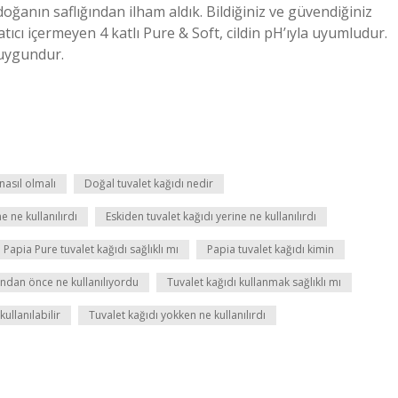
oğanın saflığından ilham aldık. Bildiğiniz ve güvendiğiniz
atıcı içermeyen 4 katlı Pure & Soft, cildin pH’ıyla uyumludur.
e uygundur.
nasıl olmalı
Doğal tuvalet kağıdı nedir
e ne kullanılırdı
Eskiden tuvalet kağıdı yerine ne kullanılırdı
Papia Pure tuvalet kağıdı sağlıklı mı
Papia tuvalet kağıdı kimin
ından önce ne kullanılıyordu
Tuvalet kağıdı kullanmak sağlıklı mı
ullanılabilir
Tuvalet kağıdı yokken ne kullanılırdı