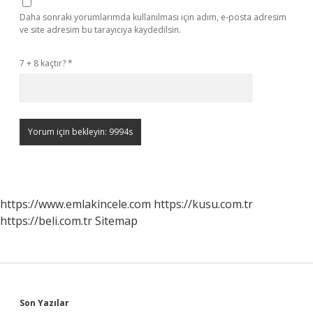
Daha sonraki yorumlarımda kullanılması için adım, e-posta adresim
ve site adresim bu tarayıcıya kaydedilsin.
7 + 8 kaçtır?
*
https://www.emlakincele.com
https://kusu.com.tr
https://beli.com.tr
Sitemap
Sidebar
Son Yazılar