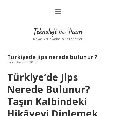
menüyü
Anasayfa
aç
Gizlilik Politikası
Teknoloji ve İlham
Yasal Uyarı
Mekanik dünyadan neşeli öneriler!
Hakkımızda
Türkiyede jips nerede bulunur ?
Tarih: Kasım 2, 2025
Türkiye’de Jips
Nerede Bulunur?
Taşın Kalbindeki
Hikâyeyi Dinlemek