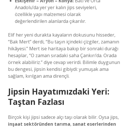
Eskişehir – Afyon – Konya:
Batı ve Orta
Anadolu’da yer yer kalın jips seviyeleri,
özellikle yapı malzemesi olarak
değerlendirilen alanlarda çıkarılır.
Elif her yeni durakta kayaların dokusunu hisseder,
“Bak Mert” derdi, “Bu taşın içindeki çizgiler, zamanın
hikâyesi.” Mert ise haritaya bakıp bir sonraki durağı
hesaplar, “O zaman sıradaki saha Çankırı’da. Orada
örnek alabiliriz.” diye cevap verirdi. Bilimle duygunun
bu dengesi, jipsin kendisi gibiydi: yumuşak ama
sağlam, kırılgan ama dirençli.
Jipsin Hayatımızdaki Yeri:
Taştan Fazlası
Birçok kişi jipsi sadece alçı taşı olarak bilir. Oysa jips,
inşaat sektöründen tarıma
,
sanat eserlerinden