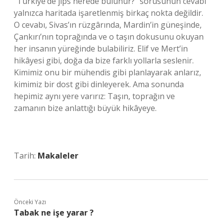
“Türkiye’de jips nerede bulunur?” sorusunun cevabı
yalnızca haritada işaretlenmiş birkaç nokta değildir.
O cevabı, Sivas’ın rüzgârında, Mardin’in güneşinde,
Çankırı’nın toprağında ve o taşın dokusunu okuyan
her insanın yüreğinde bulabiliriz. Elif ve Mert’in
hikâyesi gibi, doğa da bize farklı yollarla seslenir.
Kimimiz onu bir mühendis gibi planlayarak anlarız,
kimimiz bir dost gibi dinleyerek. Ama sonunda
hepimiz aynı yere varırız: Taşın, toprağın ve
zamanın bize anlattığı büyük hikâyeye.
Tarih:
Makaleler
Önceki Yazı
Tabak ne işe yarar ?