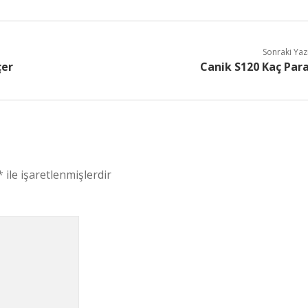
Sonraki Yaz
çer
Canik S120 Kaç Par
*
ile işaretlenmişlerdir