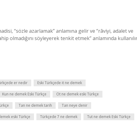
adisi, “sözle azarlamak” anlamına gelir ve “râviyi, adalet ve
sahip olmadığını söyleyerek tenkit etmek” anlamında kullanılır
ürkçede er nedir
Eski Türkçede it ne demek
Kun ne demek Eski Türkçe
Ot ne demek eski Türkçe
ürkçe
Tan ne demek tarih
Tan neye denir
demek eski Türkçe
Türkçede 7 ne demek
Tut ne demek Eski Türkçe