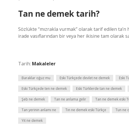
Tan ne demek tarih?
Sözlükte “mızrakla vurmak” olarak tarif edilen ta’n h
irade vasıflarından bir veya her ikisine tam olarak 
Tarih:
Makaleler
Baraklar oğuz mu
Eski Türkçede devlet ne demek
Eski T
Eski Türkçede ten ne demek
Eski Türklerde tan ne demek
Şeb ne demek
Tan ne anlama gelir
Tan ne demek eski T
Tan yerinin anlamı ne
Tın ne demek eski Türkçe
Tun ne 
Yit ne demek