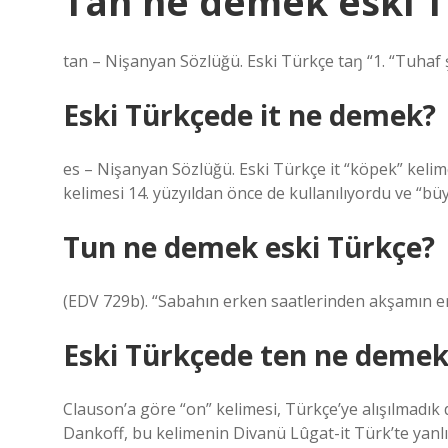
Tan ne demek eski 
tan – Nişanyan Sözlüğü. Eski Türkçe taŋ “1. “Tuhaf 
Eski Türkçede it ne demek?
es – Nişanyan Sözlüğü. Eski Türkçe it “köpek” kelim
kelimesi 14. yüzyıldan önce de kullanılıyordu ve “bü
Tun ne demek eski Türkçe?
(EDV 729b). “Sabahın erken saatlerinden akşamın er
Eski Türkçede ten ne demek
Clauson’a göre “on” kelimesi, Türkçe’ye alışılmadık
Dankoff, bu kelimenin Divanü Lûgat-it Türk’te yan