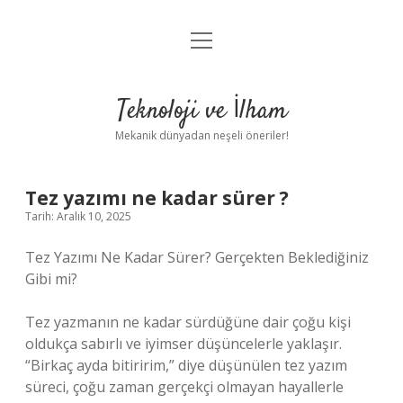
menüyü
Anasayfa
aç
Gizlilik Politikası
Teknoloji ve İlham
Yasal Uyarı
Mekanik dünyadan neşeli öneriler!
Hakkımızda
Tez yazımı ne kadar sürer ?
Tarih: Aralık 10, 2025
Tez Yazımı Ne Kadar Sürer? Gerçekten Beklediğiniz
Gibi mi?
Tez yazmanın ne kadar sürdüğüne dair çoğu kişi
oldukça sabırlı ve iyimser düşüncelerle yaklaşır.
“Birkaç ayda bitiririm,” diye düşünülen tez yazım
süreci, çoğu zaman gerçekçi olmayan hayallerle