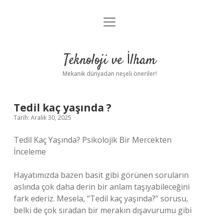
menüyü
Anasayfa
aç
Gizlilik Politikası
Teknoloji ve İlham
Yasal Uyarı
Mekanik dünyadan neşeli öneriler!
Hakkımızda
Tedil kaç yaşında ?
Tarih: Aralık 30, 2025
Tedil Kaç Yaşında? Psikolojik Bir Mercekten
İnceleme
Hayatımızda bazen basit gibi görünen soruların
aslında çok daha derin bir anlam taşıyabileceğini
fark ederiz. Mesela, “Tedil kaç yaşında?” sorusu,
belki de çok sıradan bir merakın dışavurumu gibi