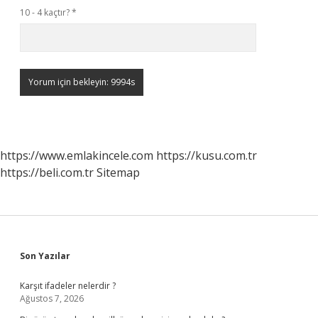
10 - 4 kaçtır?
*
https://www.emlakincele.com
https://kusu.com.tr
https://beli.com.tr
Sitemap
Sidebar
Son Yazılar
Karşıt ifadeler nelerdir ?
Ağustos 7, 2026