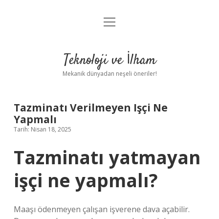
menüyü
Anasayfa
aç
Gizlilik Politikası
Teknoloji ve İlham
Yasal Uyarı
Mekanik dünyadan neşeli öneriler!
Hakkımızda
Tazminatı Verilmeyen Işçi Ne
Yapmalı
Tarih: Nisan 18, 2025
Tazminatı yatmayan
işçi ne yapmalı?
Maaşı ödenmeyen çalışan işverene dava açabilir.