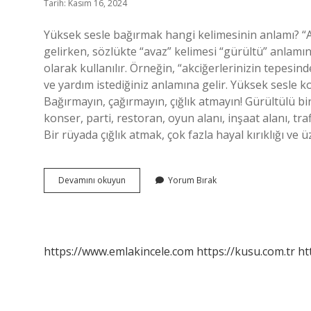
Tarih: Kasım 16, 2024
Yüksek sesle bağırmak hangi kelimesinin anlamı? “
gelirken, sözlükte “avaz” kelimesi “gürültü” anlamın
olarak kullanılır. Örneğin, “akciğerlerinizin tepesind
ve yardım istediğiniz anlamına gelir. Yüksek sesl
Bağırmayın, çağırmayın, çığlık atmayın! Gürültülü bi
konser, parti, restoran, oyun alanı, inşaat alanı, tr
Bir rüyada çığlık atmak, çok fazla hayal kırıklığı ve 
Yüksek
Devamını okuyun
Yorum Bırak
Sesle
Bağırmak
Ne
Denir
https://www.emlakincele.com
https://kusu.com.tr
ht