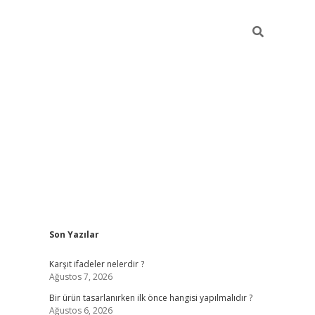
Sidebar
Son Yazılar
ilbet
Karşıt ifadeler nelerdir ?
Ağustos 7, 2026
Bir ürün tasarlanırken ilk önce hangisi yapılmalıdır ?
Ağustos 6, 2026