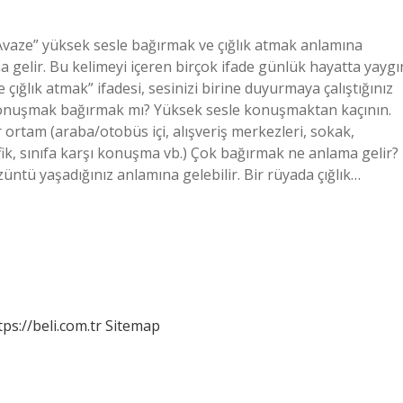
Avaze” yüksek sesle bağırmak ve çığlık atmak anlamına
a gelir. Bu kelimeyi içeren birçok ifade günlük hayatta yaygı
e çığlık atmak” ifadesi, sesinizi birine duyurmaya çalıştığınız
e konuşmak bağırmak mı? Yüksek sesle konuşmaktan kaçının.
r ortam (araba/otobüs içi, alışveriş merkezleri, sokak,
afik, sınıfa karşı konuşma vb.) Çok bağırmak ne anlama gelir?
üzüntü yaşadığınız anlamına gelebilir. Bir rüyada çığlık…
tps://beli.com.tr
Sitemap