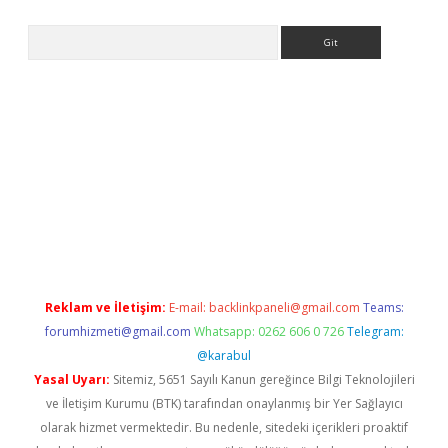
Arama
t
Reklam ve İletişim:
E-mail:
backlinkpaneli@gmail.com
Teams:
forumhizmeti@gmail.com
Whatsapp: 0262 606 0 726
Telegram:
@karabul
Yasal Uyarı:
Sitemiz, 5651 Sayılı Kanun gereğince Bilgi Teknolojileri
ve İletişim Kurumu (BTK) tarafından onaylanmış bir Yer Sağlayıcı
olarak hizmet vermektedir. Bu nedenle, sitedeki içerikleri proaktif