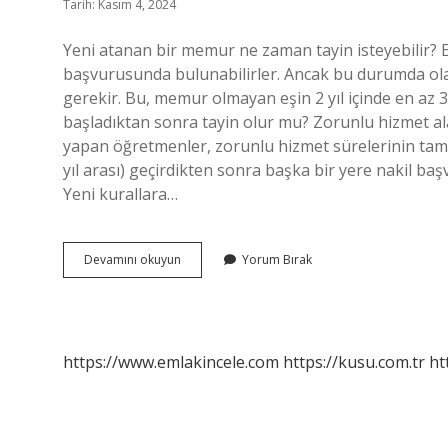
Tarih: Kasım 4, 2024
Yeni atanan bir memur ne zaman tayin isteyebilir? 
başvurusunda bulunabilirler. Ancak bu durumda olan
gerekir. Bu, memur olmayan eşin 2 yıl içinde en az 
başladıktan sonra tayin olur mu? Zorunlu hizmet al
yapan öğretmenler, zorunlu hizmet sürelerinin tama
yıl arası) geçirdikten sonra başka bir yere nakil baş
Yeni kurallara…
Atandıktan
Devamını okuyun
Yorum Bırak
Ne
Kadar
Sonra
Tayin
Istenebilir
https://www.emlakincele.com
https://kusu.com.tr
ht