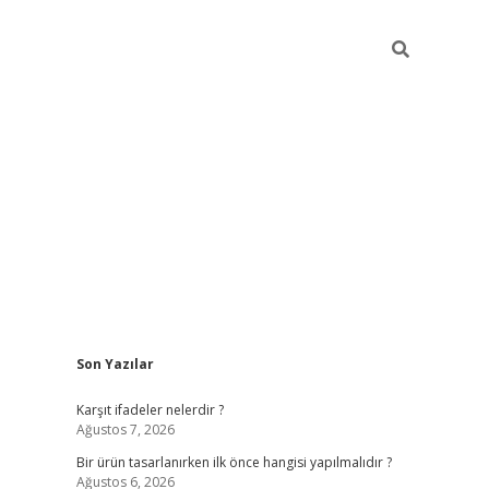
Sidebar
Son Yazılar
ilbet
Karşıt ifadeler nelerdir ?
Ağustos 7, 2026
Bir ürün tasarlanırken ilk önce hangisi yapılmalıdır ?
Ağustos 6, 2026