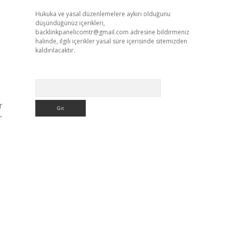
Hukuka ve yasal düzenlemelere aykırı olduğunu
düşündüğünüz içerikleri,
backlinkpanelicomtr@gmail.com
adresine bildirmeniz
halinde, ilgili içerikler yasal süre içerisinde sitemizden
kaldırılacaktır.
Arama
r
r