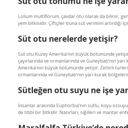
Süt otu tohumu ne işe yara
Lolium multiflorum, çavdar otu olarak da bilinir, geniş
yem bitkisidir. Çiftçiler buna süt verimini artırdığı iç
Süt otu nerelerde yetişir?
Süt otu Kuzey Amerika’nın büyük bölümünde yetişir. 
çayırlarında ve ormanlarında ve Güneybatı’nın yarı 
Amerika’nın büyük bölümünde yetişir. Zehirli türleri
ormanlarında ve Güneybatı’nın yarı kurak bölgelerin
Sütleğen otu suyu ne işe ya
İnsanlar arasında Euphorbia’nın sütlü, koyu özsuyu y
de tıbbi bir bitkidir. Nasırları, siğilleri ve mantar en
Maralfalfa Türkiye’de nered