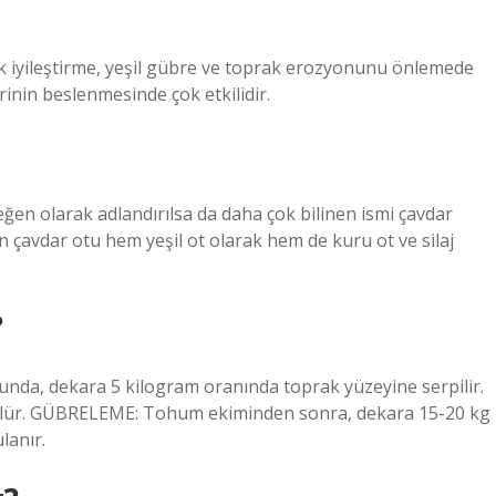
ak iyileştirme, yeşil gübre ve toprak erozyonunu önlemede
rinin beslenmesinde çok etkilidir.
ütleğen olarak adlandırılsa da daha çok bilinen ismi çavdar
n çavdar otu hem yeşil ot olarak hem de kuru ot ve silaj
?
ğunda, dekara 5 kilogram oranında toprak yüzeyine serpilir.
tülür. GÜBRELEME: Tohum ekiminden sonra, dekara 15-20 kg
lanır.