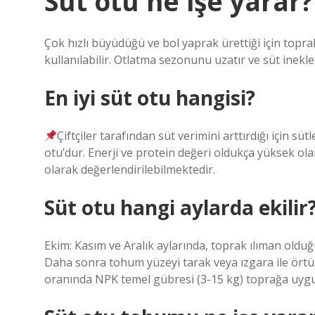
Süt otu ne işe yarar?
Çok hızlı büyüdüğü ve bol yaprak ürettiği için topr
kullanılabilir. Otlatma sezonunu uzatır ve süt inekle
En iyi süt otu hangisi?
Çiftçiler tarafından süt verimini arttırdığı için s
otu’dur. Enerji ve protein değeri oldukça yüksek ola
olarak değerlendirilebilmektedir.
Süt otu hangi aylarda ekilir
Ekim: Kasım ve Aralık aylarında, toprak ılıman oldu
Daha sonra tohum yüzeyi tarak veya ızgara ile ör
oranında NPK temel gübresi (3-15 kg) toprağa uygu