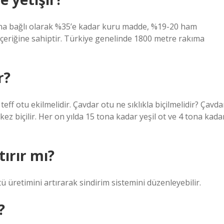
na bağlı olarak %35’e kadar kuru madde, %19-20 ham
çeriğine sahiptir. Türkiye genelinde 1800 metre rakıma
r?
eff otu ekilmelidir. Çavdar otu ne sıklıkla biçilmelidir? Çavda
kez biçilir. Her on yılda 15 tona kadar yeşil ot ve 4 tona kada
ırır mı?
tü üretimini artırarak sindirim sistemini düzenleyebilir.
?