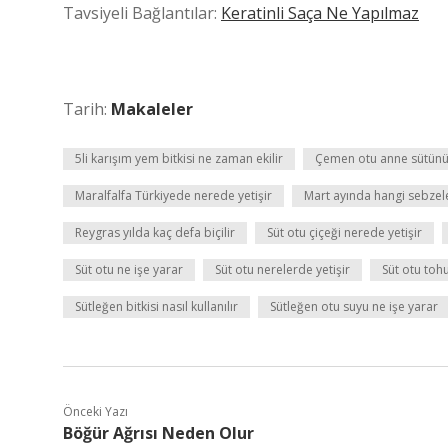
Tavsiyeli Bağlantılar:
Keratinli Saça Ne Yapılmaz
Tarih:
Makaleler
5li karışım yem bitkisi ne zaman ekilir
Çemen otu anne sütünü a
Maralfalfa Türkiyede nerede yetişir
Mart ayında hangi sebzele
Reygras yılda kaç defa biçilir
Süt otu çiçeği nerede yetişir
Süt otu ne işe yarar
Süt otu nerelerde yetişir
Süt otu toh
Sütleğen bitkisi nasıl kullanılır
Sütleğen otu suyu ne işe yarar
Önceki Yazı
Böğür Ağrısı Neden Olur