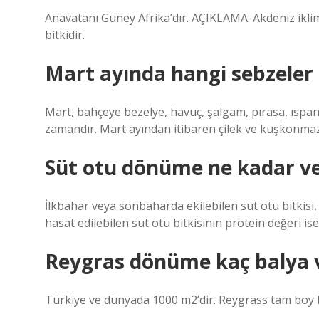
Anavatanı Güney Afrika’dır. AÇIKLAMA: Akdeniz iklimin
bitkidir.
Mart ayında hangi sebzeler e
Mart, bahçeye bezelye, havuç, şalgam, pırasa, ıspan
zamandır. Mart ayından itibaren çilek ve kuşkonmaz gib
Süt otu dönüme ne kadar ve
İlkbahar veya sonbaharda ekilebilen süt otu bitkisi,
hasat edilebilen süt otu bitkisinin protein değeri is
Reygras dönüme kaç balya v
Türkiye ve dünyada 1000 m2’dir. Reygrass tam boy bi