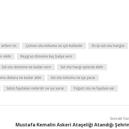
rttırır mı
Çemen otu tohumu ne için kullanılır
En iyi süt otu hangisi
r ekilir
Reygras dönüme kaç balya verir
Süt otu dönüme ne kadar verir
Süt otu hangi aylarda ekilir
umu dekara ne kadar atılır
Süt otu tohumu ne işe yarar
Sütün faydaları nelerdir ne işe yarar
Yoğurt otu ne faydası var
Sonraki Yaz
Mustafa Kemalin Askeri Ataşeliği Atandığı Şehri