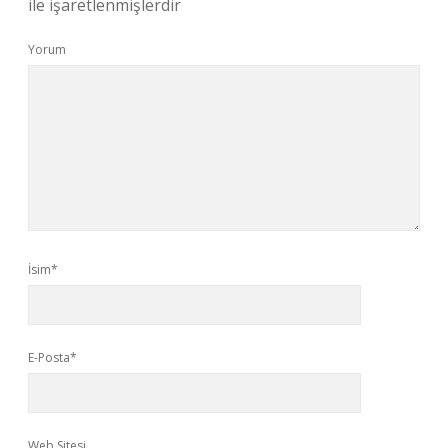
ile işaretlenmişlerdir
Yorum
İsim*
E-Posta*
Web Sitesi