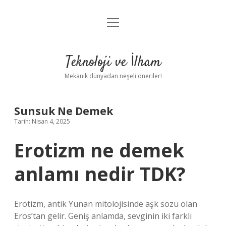
menüyü
Anasayfa
aç
Gizlilik Politikası
Teknoloji ve İlham
Yasal Uyarı
Mekanik dünyadan neşeli öneriler!
Hakkımızda
Sunsuk Ne Demek
Tarih: Nisan 4, 2025
Erotizm ne demek
anlamı nedir TDK?
Erotizm, antik Yunan mitolojisinde aşk sözü olan
Eros’tan gelir. Geniş anlamda, sevginin iki farklı