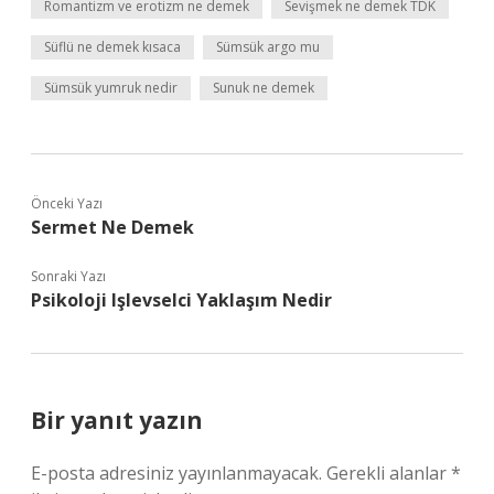
Romantizm ve erotizm ne demek
Sevişmek ne demek TDK
Süflü ne demek kısaca
Sümsük argo mu
Sümsük yumruk nedir
Sunuk ne demek
Önceki Yazı
Sermet Ne Demek
Sonraki Yazı
Psikoloji Işlevselci Yaklaşım Nedir
Bir yanıt yazın
E-posta adresiniz yayınlanmayacak.
Gerekli alanlar
*