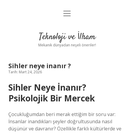
menüyü
Anasayfa
aç
Gizlilik Politikası
Teknoloji ve İlham
Yasal Uyarı
Mekanik dünyadan neşeli öneriler!
Hakkımızda
Sihler neye inanır ?
Tarih: Mart 24, 2026
Sihler Neye İnanır?
Psikolojik Bir Mercek
Çocukluğumdan beri merak ettiğim bir soru var:
İnsanlar inandıkları şeyler doğrultusunda nasıl
düşünür ve davranır? Özellikle farklı kültürlerde ve