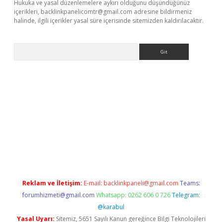
Hukuka ve yasal düzenlemelere aykırı olduğunu düşündüğünüz
içerikleri,
backlinkpanelicomtr@gmail.com
adresine bildirmeniz
halinde, ilgili içerikler yasal süre içerisinde sitemizden kaldırılacaktır.
Arama
bet
Reklam ve İletişim:
E-mail:
backlinkpaneli@gmail.com
Teams:
forumhizmeti@gmail.com
Whatsapp: 0262 606 0 726
Telegram:
@karabul
Yasal Uyarı:
Sitemiz, 5651 Sayılı Kanun gereğince Bilgi Teknolojileri