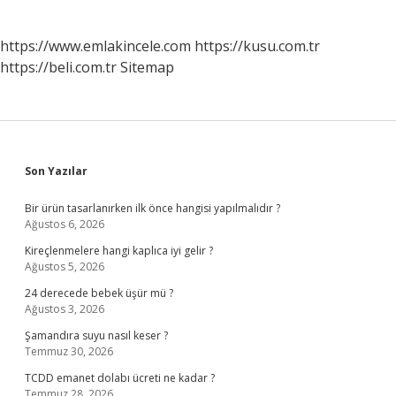
https://www.emlakincele.com
https://kusu.com.tr
https://beli.com.tr
Sitemap
Sidebar
Son Yazılar
Bir ürün tasarlanırken ilk önce hangisi yapılmalıdır ?
Ağustos 6, 2026
Kireçlenmelere hangi kaplıca iyi gelir ?
Ağustos 5, 2026
24 derecede bebek üşür mü ?
Ağustos 3, 2026
Şamandıra suyu nasıl keser ?
Temmuz 30, 2026
TCDD emanet dolabı ücreti ne kadar ?
Temmuz 28, 2026