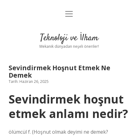
menüyü
Anasayfa
aç
Gizlilik Politikası
Teknoloji ve İlham
Yasal Uyarı
Mekanik dünyadan neşeli öneriler!
Hakkımızda
Sevindirmek Hoşnut Etmek Ne
Demek
Tarih: Haziran 26, 2025
Sevindirmek hoşnut
etmek anlamı nedir?
ölümcül f. (
Hoşnut olmak deyimi ne demek?