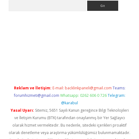
Arama
bet
Reklam ve İletişim:
E-mail:
backlinkpaneli@gmail.com
Teams:
forumhizmeti@gmail.com
Whatsapp: 0262 606 0 726
Telegram:
@karabul
Yasal Uyarı:
Sitemiz, 5651 Sayılı Kanun gereğince Bilgi Teknolojileri
ve İletişim Kurumu (BTK) tarafından onaylanmış bir Yer Sağlayıcı
olarak hizmet vermektedir. Bu nedenle, sitedeki içerikleri proaktif
olarak denetleme veya araştırma yükümlülüğümüz bulunmamaktadır.