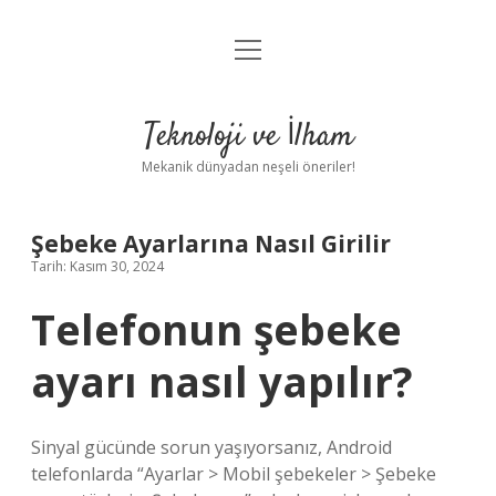
menüyü
Anasayfa
aç
Gizlilik Politikası
Teknoloji ve İlham
Yasal Uyarı
Mekanik dünyadan neşeli öneriler!
Hakkımızda
Şebeke Ayarlarına Nasıl Girilir
Tarih: Kasım 30, 2024
Telefonun şebeke
ayarı nasıl yapılır?
Sinyal gücünde sorun yaşıyorsanız, Android
telefonlarda “Ayarlar > Mobil şebekeler > Şebeke