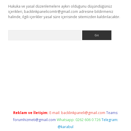
Hukuka ve yasal düzenlemelere aykırı olduğunu düşündüğünüz
içerikleri,
backlinkpanelicomtr@gmail.com
adresine bildirmeniz
halinde, ilgili içerikler yasal süre içerisinde sitemizden kaldırılacaktır.
Arama
t
Reklam ve İletişim:
E-mail:
backlinkpaneli@gmail.com
Teams:
forumhizmeti@gmail.com
Whatsapp: 0262 606 0 726
Telegram:
@karabul