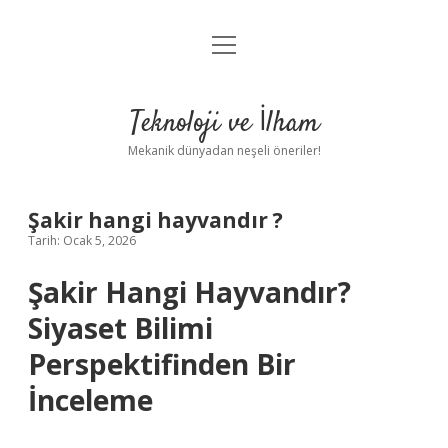
menüyü
Anasayfa
aç
Gizlilik Politikası
Teknoloji ve İlham
Yasal Uyarı
Mekanik dünyadan neşeli öneriler!
Hakkımızda
Şakir hangi hayvandır ?
Tarih: Ocak 5, 2026
Şakir Hangi Hayvandır?
Siyaset Bilimi
Perspektifinden Bir
İnceleme