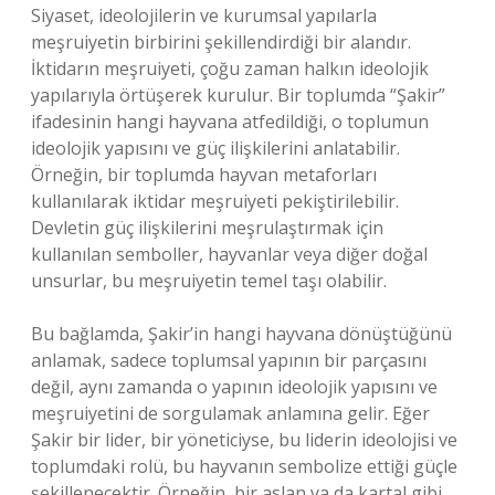
Siyaset, ideolojilerin ve kurumsal yapılarla
meşruiyetin birbirini şekillendirdiği bir alandır.
İktidarın meşruiyeti, çoğu zaman halkın ideolojik
yapılarıyla örtüşerek kurulur. Bir toplumda “Şakir”
ifadesinin hangi hayvana atfedildiği, o toplumun
ideolojik yapısını ve güç ilişkilerini anlatabilir.
Örneğin, bir toplumda hayvan metaforları
kullanılarak iktidar meşruiyeti pekiştirilebilir.
Devletin güç ilişkilerini meşrulaştırmak için
kullanılan semboller, hayvanlar veya diğer doğal
unsurlar, bu meşruiyetin temel taşı olabilir.
Bu bağlamda, Şakir’in hangi hayvana dönüştüğünü
anlamak, sadece toplumsal yapının bir parçasını
değil, aynı zamanda o yapının ideolojik yapısını ve
meşruiyetini de sorgulamak anlamına gelir. Eğer
Şakir bir lider, bir yöneticiyse, bu liderin ideolojisi ve
toplumdaki rolü, bu hayvanın sembolize ettiği güçle
şekillenecektir. Örneğin, bir aslan ya da kartal gibi