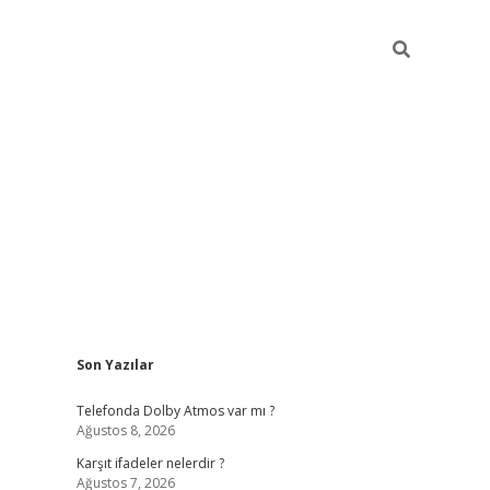
Sidebar
Son Yazılar
ilbet
Telefonda Dolby Atmos var mı ?
Ağustos 8, 2026
Karşıt ifadeler nelerdir ?
Ağustos 7, 2026