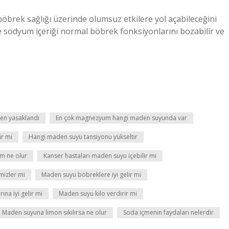
 böbrek sağlığı üzerinde olumsuz etkilere yol açabileceğini
e sodyum içeriği normal böbrek fonksiyonlarını bozabilir ve
en yasaklandı
En çok magnezyum hangi maden suyunda var
ir mi
Hangi maden suyu tansiyonu yükseltir
m ne olur
Kanser hastaları maden suyu içebilir mi
mizler mi
Maden suyu böbreklere iyi gelir mi
ına iyi gelir mi
Maden suyu kilo verdirir mi
Maden suyuna limon sıkılırsa ne olur
Soda içmenin faydaları nelerdir