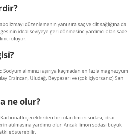
rdir?
bolizmayı düzenlemenin yanı sıra saç ve cilt sağlığına da
ngesinin ideal seviyeye geri dönmesine yardımcı olan sade
ımcı oluyor.
isi?
anız: Sodyum alımınızı aşırıya kaçmadan en fazla magnezyum
lay Erzincan, Uludağ, Beypazarı ve (çok içiyorsanız) San
a ne olur?
Karbonatlı içeceklerden biri olan limon sodası, idrar
erin atılmasına yardımcı olur. Ancak limon sodası büyük
etki gösterebilir.