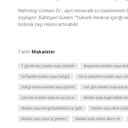
Nefroloji Uzmanı Dr., aşırı mineralli su tüketiminin
söylüyor. Bahtışen Güven: “Yüksek mineral içeriği v
böbrek taşı riskini artırabilir.
Tarih:
Makaleler
1 günde kaç maden suyu içilebilir
Beypazarı maden suyu ned
En faydalı maden suyu hangisi
Gece yatarken maden suyu içil
Hangi marka maden suyu içilmeli
Her gün maden suyu içerse
Limonlu maden suyu ne işe yarar
Maden suyu bağırsakları te
Maden suyu hangi hastalıklara iyi gelir
Maden suyu idrar yollar
Maden suyu neye iyi gelmez
Maden suyu ödem attırır mı