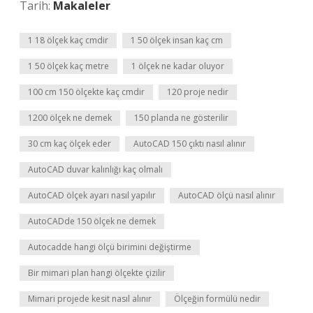
Tarih:
Makaleler
1 18 ölçek kaç cmdir
1 50 ölçek insan kaç cm
1 50 ölçek kaç metre
1 ölçek ne kadar oluyor
100 cm 150 ölçekte kaç cmdir
120 proje nedir
1200 ölçek ne demek
150 planda ne gösterilir
30 cm kaç ölçek eder
AutoCAD 150 çıktı nasıl alınır
AutoCAD duvar kalınlığı kaç olmalı
AutoCAD ölçek ayarı nasıl yapılır
AutoCAD ölçü nasıl alınır
AutoCADde 150 ölçek ne demek
Autocadde hangi ölçü birimini değiştirme
Bir mimari plan hangi ölçekte çizilir
Mimari projede kesit nasıl alınır
Ölçeğin formülü nedir