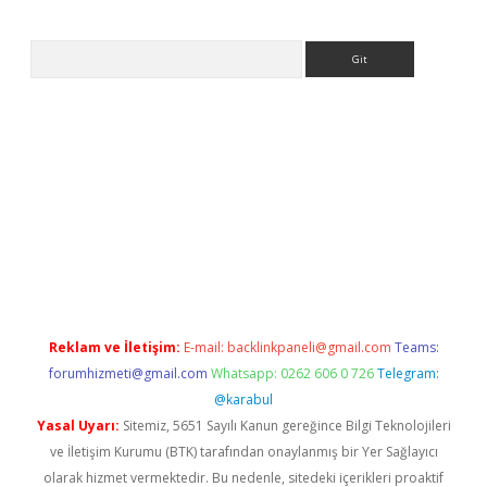
Arama
lbet
Reklam ve İletişim:
E-mail:
backlinkpaneli@gmail.com
Teams:
forumhizmeti@gmail.com
Whatsapp: 0262 606 0 726
Telegram:
@karabul
Yasal Uyarı:
Sitemiz, 5651 Sayılı Kanun gereğince Bilgi Teknolojileri
ve İletişim Kurumu (BTK) tarafından onaylanmış bir Yer Sağlayıcı
olarak hizmet vermektedir. Bu nedenle, sitedeki içerikleri proaktif