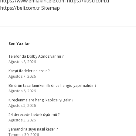
https://www.emlakincele.com
https://kusu.com.tr
https://beli.com.tr
Sitemap
Sidebar
Son Yazılar
Telefonda Dolby Atmos var mı ?
Ağustos 8, 2026
Karşıt ifadeler nelerdir ?
Ağustos 7, 2026
Bir ürün tasarlanırken ilk önce hangisi yapılmalıdır ?
Ağustos 6, 2026
Kireçlenmelere hangi kaplıca iyi gelir ?
Ağustos 5, 2026
24 derecede bebek üşür mü ?
Ağustos 3, 2026
Şamandıra suyu nasıl keser ?
Temmuz 30, 2026