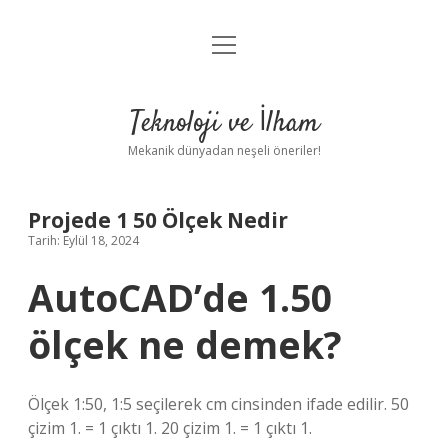
menüyü
Anasayfa
aç
Gizlilik Politikası
Teknoloji ve İlham
Yasal Uyarı
Mekanik dünyadan neşeli öneriler!
Hakkımızda
Projede 1 50 Ölçek Nedir
Tarih: Eylül 18, 2024
AutoCAD’de 1.50
ölçek ne demek?
Ölçek 1:50, 1:5 seçilerek cm cinsinden ifade edilir. 50
çizim 1. = 1 çıktı 1. 20 çizim 1. = 1 çıktı 1.