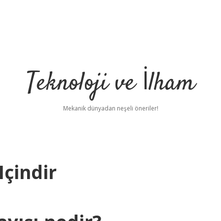
Teknoloji ve İlham
Mekanik dünyadan neşeli öneriler!
çindir