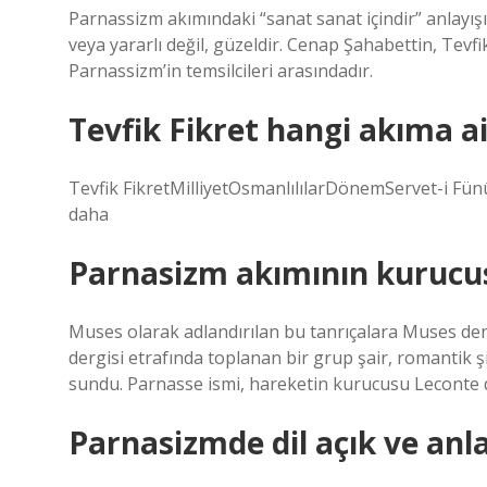
Parnassizm akımındaki “sanat sanat içindir” anlayışı 
veya yararlı değil, güzeldir. Cenap Şahabettin, Tevf
Parnassizm’in temsilcileri arasındadır.
Tevfik Fikret hangi akıma ai
Tevfik FikretMilliyetOsmanlılılarDönemServet-i Fün
daha
Parnasizm akımının kurucu
Muses olarak adlandırılan bu tanrıçalara Muses d
dergisi etrafında toplanan bir grup şair, romantik şii
sundu. Parnasse ismi, hareketin kurucusu Leconte de
Parnasizmde dil açık ve anla