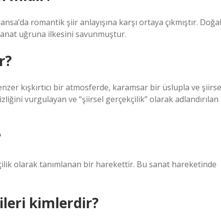
ransa’da romantik şiir anlayışına karşı ortaya çıkmıştır. Doğa
anat uğruna ilkesini savunmuştur.
r?
enzer kışkırtıcı bir atmosferde, karamsar bir üslupla ve şiirse
sizliğini vurgulayan ve “şiirsel gerçekçilik” olarak adlandırılan
?
çilik olarak tanımlanan bir harekettir. Bu sanat hareketinde
leri kimlerdir?