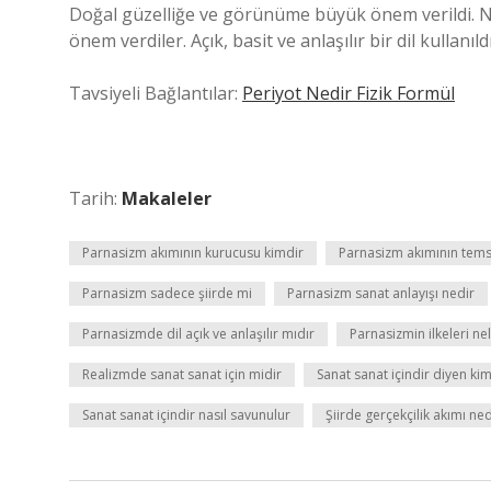
Doğal güzelliğe ve görünüme büyük önem verildi. Ne
önem verdiler. Açık, basit ve anlaşılır bir dil kullanı
Tavsiyeli Bağlantılar:
Periyot Nedir Fizik Formül
Tarih:
Makaleler
Parnasizm akımının kurucusu kimdir
Parnasizm akımının temsil
Parnasizm sadece şiirde mi
Parnasizm sanat anlayışı nedir
Parnasizmde dil açık ve anlaşılır mıdır
Parnasizmin ilkeleri ne
Realizmde sanat sanat için midir
Sanat sanat içindir diyen ki
Sanat sanat içindir nasıl savunulur
Şiirde gerçekçilik akımı ned