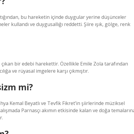
r?
tığından, bu hareketin içinde duygular yerine düşünceler
eler kullandı ve duygusallığı reddetti. Şiire ışık, gölge, renk
ıkan bir edebi harekettir. Özellikle Emile Zola tarafından
ılığa ve rüyasal imgelere karşı çıkmıştır.
sizm mi?
hya Kemal Beyatlı ve Tevfik Fikret’in şiirlerinde müziksel
 çalışmada Parnasçı akımın etkisinde kalan ve doğa temaların
r.
im?