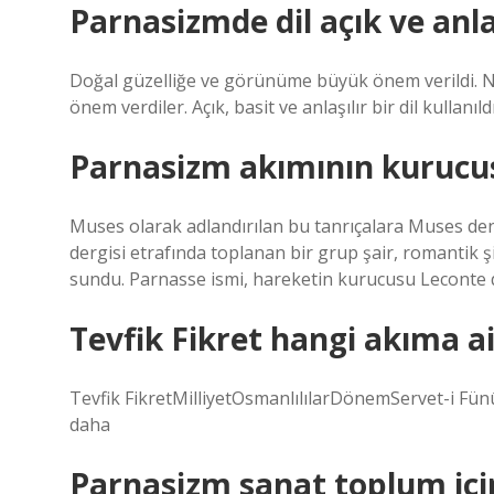
Parnasizmde dil açık ve anla
Doğal güzelliğe ve görünüme büyük önem verildi. Ne
önem verdiler. Açık, basit ve anlaşılır bir dil kullanı
Parnasizm akımının kurucu
Muses olarak adlandırılan bu tanrıçalara Muses d
dergisi etrafında toplanan bir grup şair, romantik şii
sundu. Parnasse ismi, hareketin kurucusu Leconte de
Tevfik Fikret hangi akıma ai
Tevfik FikretMilliyetOsmanlılılarDönemServet-i Fün
daha
Parnasizm sanat toplum içi