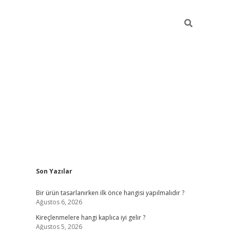
Sidebar
Son Yazılar
ilbet
Bir ürün tasarlanırken ilk önce hangisi yapılmalıdır ?
Ağustos 6, 2026
Kireçlenmelere hangi kaplıca iyi gelir ?
Ağustos 5, 2026