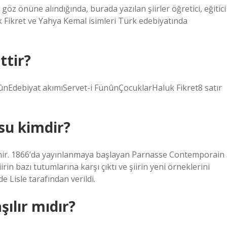
göz önüne alındığında, burada yazılan şiirler öğretici, eğitici
ik Fikret ve Yahya Kemal isimleri Türk edebiyatında
ttir?
ûnEdebiyat akımıServet-i FünûnÇocuklarHaluk Fikret8 satır
su kimdir?
enir. 1866’da yayınlanmaya başlayan Parnasse Contemporain
rin bazı tutumlarına karşı çıktı ve şiirin yeni örneklerini
 Lisle tarafından verildi.
şılır mıdır?