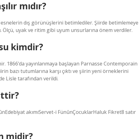
şılır mıdır?
snelerin dış görünüşlerini betimlediler. Şiirde betimlemeye
ldı. Ölçü, uyak ve ritim gibi uyum unsurlarına önem verdiler.
su kimdir?
enir. 1866’da yayınlanmaya başlayan Parnasse Contemporain
rin bazı tutumlarına karşı çıktı ve şiirin yeni örneklerini
 Lisle tarafından verildi.
ttir?
ûnEdebiyat akımıServet-i FünûnÇocuklarHaluk Fikret8 satır
n midir?