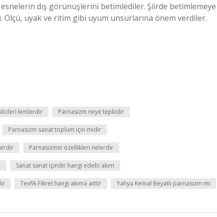
snelerin dış görünüşlerini betimlediler. Şiirde betimlemeye
ldı. Ölçü, uyak ve ritim gibi uyum unsurlarına önem verdiler.
cileri kimlerdir
Parnasizm neye tepkidir
Parnasizm sanat toplum için midir
lerdir
Parnasizmin özellikleri nelerdir
m
Sanat sanat içindir hangi edebi akım
ir
Tevfik Fikret hangi akıma aittir
Yahya Kemal Beyatlı parnasizm mi