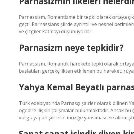
Parnasizmin ilkeleri nelerdi
Parnassizm, Romantizme bir tepki olarak ortaya çık
geçti. Parnassians şiirde ayrıntılı ve nesnel betimlem
ve çizgiler katmayı düşünüyorlar.
Parnasizm neye tepkidir?
Parnassizm, Romantik harekete tepki olarak ortaya ç
başlatılan gerçekçilikten etkilenen bu hareket, rüyac
Yahya Kemal Beyatlı parna
Türk edebiyatında Parnasçı şairler olarak bilinen Ya
ögelere ilişkin çalışmalar bulunmaktadır. Ancak bu
vurgu yapan şiirlerin müziğe yansıması ele alınmıştı
Sanat sanat içindir diyen k