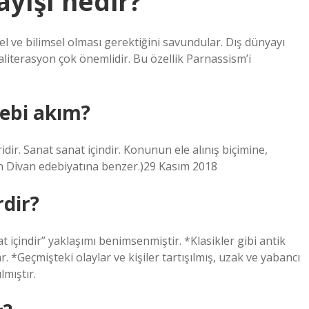
yışı nedir?
el ve bilimsel olması gerektiğini savundular. Dış dünyayı
e aliterasyon çok önemlidir. Bu özellik Parnassism’i
debi akım?
ridir. Sanat sanat içindir. Konunun ele alınış biçimine,
n Divan edebiyatına benzer.)29 Kasım 2018
rdir?
at içindir” yaklaşımı benimsenmiştir. *Klasikler gibi antik
 *Geçmişteki olaylar ve kişiler tartışılmış, uzak ve yabancı
lmıştır.