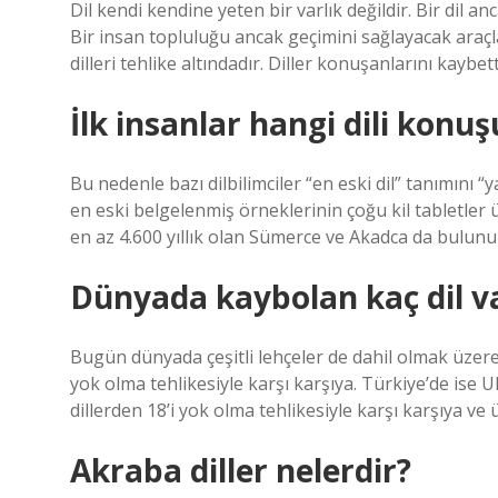
Dil kendi kendine yeten bir varlık değildir. Bir dil a
Bir insan topluluğu ancak geçimini sağlayacak araçla
dilleri tehlike altındadır. Diller konuşanlarını kaybet
İlk insanlar hangi dili konu
Bu nedenle bazı dilbilimciler “en eski dil” tanımını “yaz
en eski belgelenmiş örneklerinin çoğu kil tabletler üz
en az 4.600 yıllık olan Sümerce ve Akadca da bulunu
Dünyada kaybolan kaç dil v
Bugün dünyada çeşitli lehçeler de dahil olmak üzere ya
yok olma tehlikesiyle karşı karşıya. Türkiye’de ise 
dillerden 18’i yok olma tehlikesiyle karşı karşıya 
Akraba diller nelerdir?