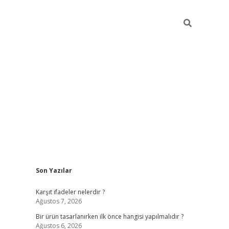
Sidebar
Son Yazılar
ilbet
Karşıt ifadeler nelerdir ?
Ağustos 7, 2026
Bir ürün tasarlanırken ilk önce hangisi yapılmalıdır ?
Ağustos 6, 2026