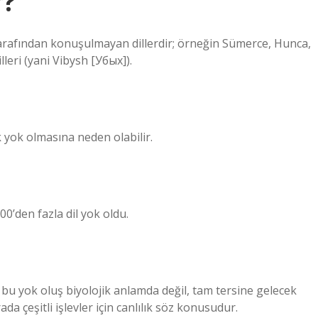
r?
tarafından konuşulmayan dillerdir; örneğin Sümerce, Hunca,
lleri (yani Vibysh [Убых]).
ak yok olmasına neden olabilir.
’den fazla dil yok oldu.
 bu yok oluş biyolojik anlamda değil, tam tersine gelecek
a çeşitli işlevler için canlılık söz konusudur.