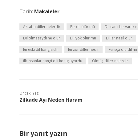
Tarih:
Makaleler
Akraba diller nelerdir
Bir dil ölür mü
Dil canlı bir varlık 
Dil olmasaydı ne olur
Dil yok olur mu
Diller nasıl ölür
En eski dil hangisidir
En zor diller nedir
Farsça ölü dil mi
İlk insanlar hangi dili konuşuyordu
Ölmüş diller nelerdir
Önceki Yazı
Zilkade Ayı Neden Haram
Bir yanıt yazın