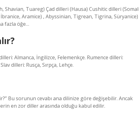
loh, Shavian, Tuareg) Çad dilleri (Hausa) Cushitic dilleri (Somali
 İbranice, Aramice) , Abyssinian, Tigrean, Tigrina, Süryanice)
ha fazla öğe…
lır?
lleri: Almanca, İngilizce, Felemenkçe. Rumence dilleri:
Slav dilleri: Rusça, Sırpça, Lehçe.
ir?” Bu sorunun cevabı ana dilinize göre değişebilir. Ancak
erin en zor diller arasında olduğu kabul edilir.