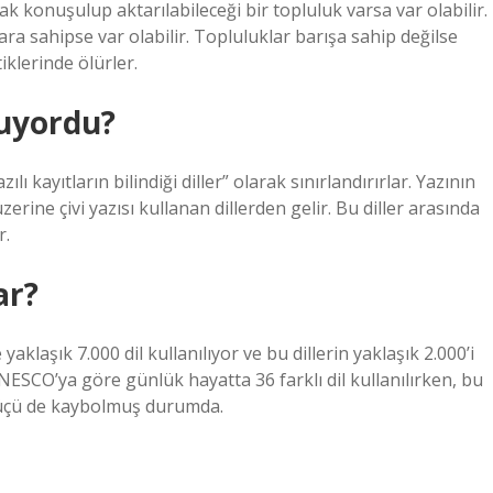
ncak konuşulup aktarılabileceği bir topluluk varsa var olabilir.
ra sahipse var olabilir. Topluluklar barışa sahip değilse
tiklerinde ölürler.
şuyordu?
ılı kayıtların bilindiği diller” olarak sınırlandırırlar. Yazının
erine çivi yazısı kullanan dillerden gelir. Bu diller arasında
r.
ar?
klaşık 7.000 dil kullanılıyor ve bu dillerin yaklaşık 2.000’i
UNESCO’ya göre günlük hayatta 36 farklı dil kullanılırken, bu
ve üçü de kaybolmuş durumda.