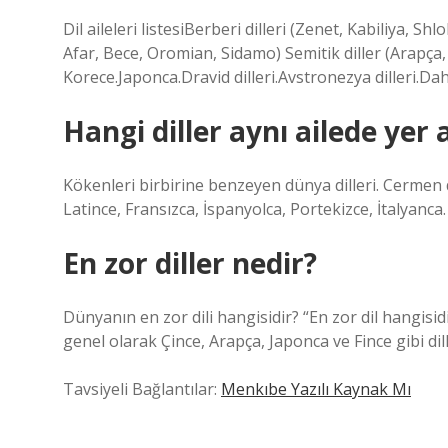
Dil aileleri listesiBerberi dilleri (Zenet, Kabiliya, Sh
Afar, Bece, Oromian, Sidamo) Semitik diller (Arapça,
Korece.Japonca.Dravid dilleri.Avstronezya dilleri.Da
Hangi diller aynı ailede yer a
Kökenleri birbirine benzeyen dünya dilleri. Cermen di
Latince, Fransızca, İspanyolca, Portekizce, İtalyanca. 
En zor diller nedir?
Dünyanın en zor dili hangisidir? “En zor dil hangisid
genel olarak Çince, Arapça, Japonca ve Fince gibi dill
Tavsiyeli Bağlantılar:
Menkıbe Yazılı Kaynak Mı