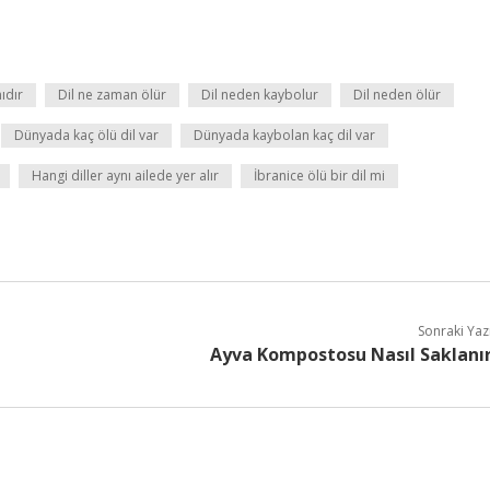
mıdır
Dil ne zaman ölür
Dil neden kaybolur
Dil neden ölür
Dünyada kaç ölü dil var
Dünyada kaybolan kaç dil var
Hangi diller aynı ailede yer alır
İbranice ölü bir dil mi
Sonraki Yaz
Ayva Kompostosu Nasıl Saklanı