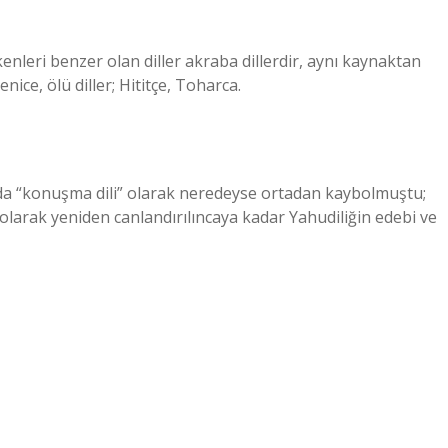
ökenleri benzer olan diller akraba dillerdir, aynı kaynaktan
enice, ölü diller; Hititçe, Toharca.
ğda “konuşma dili” olarak neredeyse ortadan kaybolmuştu;
 olarak yeniden canlandırılıncaya kadar Yahudiliğin edebi ve