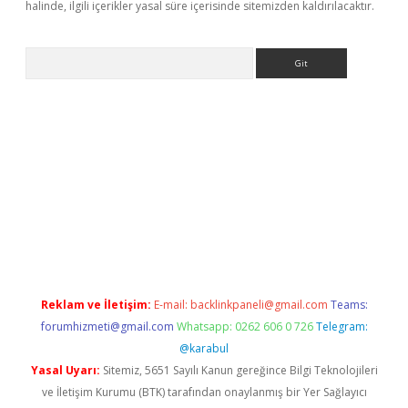
halinde, ilgili içerikler yasal süre içerisinde sitemizden kaldırılacaktır.
Arama
t
Reklam ve İletişim:
E-mail:
backlinkpaneli@gmail.com
Teams:
forumhizmeti@gmail.com
Whatsapp: 0262 606 0 726
Telegram:
@karabul
Yasal Uyarı:
Sitemiz, 5651 Sayılı Kanun gereğince Bilgi Teknolojileri
ve İletişim Kurumu (BTK) tarafından onaylanmış bir Yer Sağlayıcı