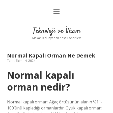
menüyü
Anasayfa
aç
Gizlilik Politikası
Teknoloji ve İlham
Yasal Uyarı
Mekanik dünyadan neşeli öneriler!
Hakkımızda
Normal Kapalı Orman Ne Demek
Tarih: Ekim 14, 2024
Normal kapalı
orman nedir?
Normal kapalı orman: Ağaç örtüsünün alanın %11-
100’ünü kapladığı ormanlardır. Oyuk kapalı orman: