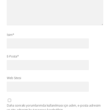
İsim*
E-Posta*
Web Sitesi
Daha sonraki yorumlarımda kullanılması için adım, e-posta adresim
ve site adresim bu tarayıcıya kaydedilsin.