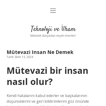
menüyü
Anasayfa
aç
Gizlilik Politikası
Teknoloji ve İlham
Yasal Uyarı
Mekanik dünyadan neşeli öneriler!
Hakkımızda
Mütevazi Insan Ne Demek
Tarih: Ekim 13, 2024
Mütevazi bir insan
nasıl olur?
Kendi hatalarını kabul ederler ve başkalarının
düşüncelerini ve geri bildirimlerini göz önünde