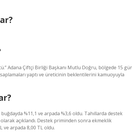
dar?
?
ştü.” Adana Çiftçi Birliği Başkanı Mutlu Doğru, bölgede 15 gü
aplamaları yaptı ve üreticinin beklentilerini kamuoyuyla
ar?
k buğdayda %11,1 ve arpada %3,6 oldu. Tahıllarda destek
 olarak açıklandı. Destek priminden sonra ekmeklik
 ve arpada 8,00 TL oldu.