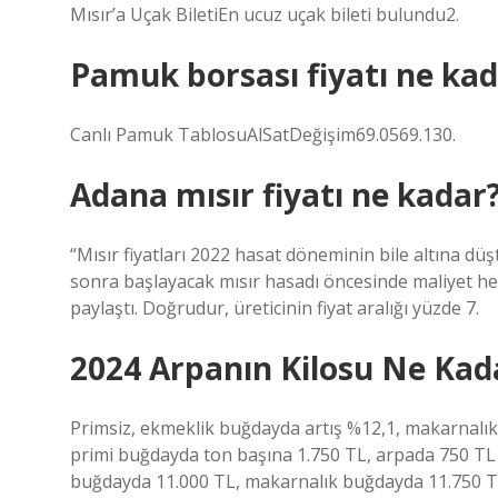
Mısır’a Uçak BiletiEn ucuz uçak bileti bulundu2.
Pamuk borsası fiyatı ne ka
Canlı Pamuk TablosuAlSatDeğişim69.0569.130.
Adana mısır fiyatı ne kadar
“Mısır fiyatları 2022 hasat döneminin bile altına dü
sonra başlayacak mısır hasadı öncesinde maliyet hes
paylaştı. Doğrudur, üreticinin fiyat aralığı yüzde 7.
2024 Arpanın Kilosu Ne Kad
Primsiz, ekmeklik buğdayda artış %12,1, makarnalı
primi buğdayda ton başına 1.750 TL, arpada 750 TL
buğdayda 11.000 TL, makarnalık buğdayda 11.750 TL