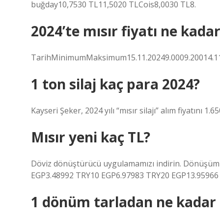
buğday10,7530 TL11,5020 TLCois8,0030 TL8.
2024’te mısır fiyatı ne kada
TarihMinimumMaksimum15.11.20249.0009.20014.11.2
1 ton silaj kaç para 2024?
Kayseri Şeker, 2024 yılı “mısır silajı” alım fiyatını 1.
Mısır yeni kaç TL?
Döviz dönüştürücü uygulamamızı indirin. Dönüşüm 
EGP3.48992 TRY10 EGP6.97983 TRY20 EGP13.95966 
1 dönüm tarladan ne kadar 