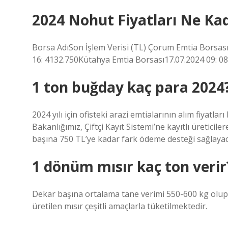
2024 Nohut Fiyatları Ne Ka
Borsa AdıSon İşlem Verisi (TL) Çorum Emtia Borsas
16: 4132.750Kütahya Emtia Borsası17.07.2024 09: 0
1 ton buğday kaç para 2024
2024 yılı için ofisteki arazi emtialarının alım fiyatlar
Bakanlığımız, Çiftçi Kayıt Sistemi’ne kayıtlı üreticil
başına 750 TL’ye kadar fark ödeme desteği sağlayac
1 dönüm mısır kaç ton verir
Dekar başına ortalama tane verimi 550-600 kg olup
üretilen mısır çeşitli amaçlarla tüketilmektedir.