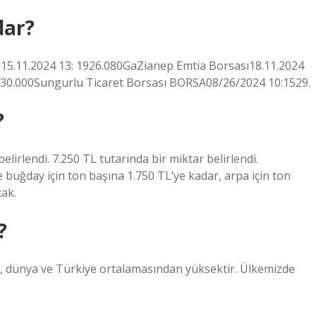
dar?
ı15.11.2024 13: 1926.080GaZianep Emtia Borsası18.11.2024
830.000Sungurlu Ticaret Borsası BORSA08/26/2024 10:1529.
?
ı belirlendi. 7.250 TL tutarında bir miktar belirlendi.
ere buğday için ton başına 1.750 TL’ye kadar, arpa için ton
ak.
?
, dünya ve Türkiye ortalamasından yüksektir. Ülkemizde