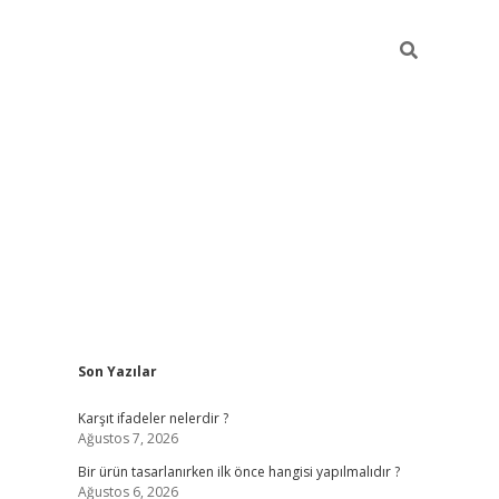
Sidebar
Son Yazılar
ilbet
Karşıt ifadeler nelerdir ?
Ağustos 7, 2026
Bir ürün tasarlanırken ilk önce hangisi yapılmalıdır ?
Ağustos 6, 2026