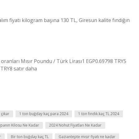
ım fiyatı kilogram başına 130 TL, Giresun kalite fındığın
oranları Mısır Poundu / Türk Lirası1 EGP0.69798 TRY5
TRY8 satır daha
 çıkar
1 ton buğday kaç para 2024
1 ton fındık kaç TL 2024
panın Kilosu Ne Kadar
2024 Nohut Fiyatları Ne Kadar
r
Bir ton buğday kaç TL
Gaziantepte mısır fiyatı ne kadar