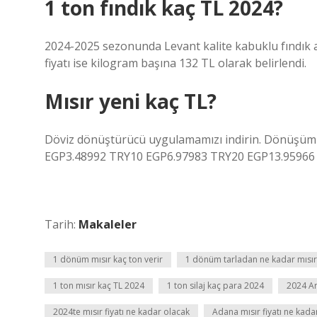
1 ton fındık kaç TL 2024?
2024-2025 sezonunda Levant kalite kabuklu fındık al
fiyatı ise kilogram başına 132 TL olarak belirlendi.
Mısır yeni kaç TL?
Döviz dönüştürücü uygulamamızı indirin. Dönüşüm 
EGP3.48992 TRY10 EGP6.97983 TRY20 EGP13.95966 
Tarih:
Makaleler
1 dönüm mısır kaç ton verir
1 dönüm tarladan ne kadar mısır
1 ton mısır kaç TL 2024
1 ton silaj kaç para 2024
2024 Ar
2024te mısır fiyatı ne kadar olacak
Adana mısır fiyatı ne kada