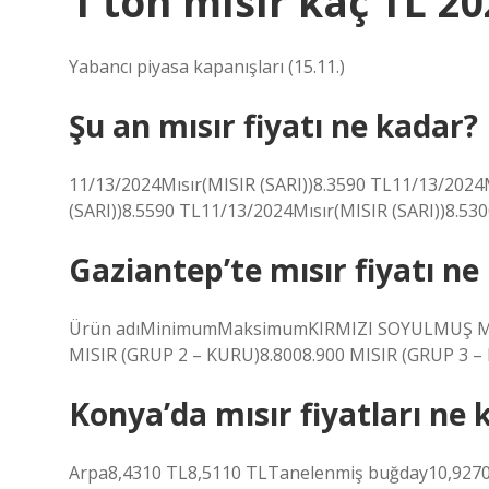
1 ton mısır kaç TL 20
Yabancı piyasa kapanışları (15.11.)
Şu an mısır fiyatı ne kadar?
11/13/2024Mısır(MISIR (SARI))8.3590 TL11/13/2024
(SARI))8.5590 TL11/13/2024Mısır(MISIR (SARI))8.530
Gaziantep’te mısır fiyatı ne
Ürün adıMinimumMaksimumKIRMIZI SOYULMUŞ MER
MISIR (GRUP 2 – KURU)8.8008.900 MISIR (GRUP 3 – I
Konya’da mısır fiyatları ne 
Arpa8,4310 TL8,5110 TLTanelenmiş buğday10,9270