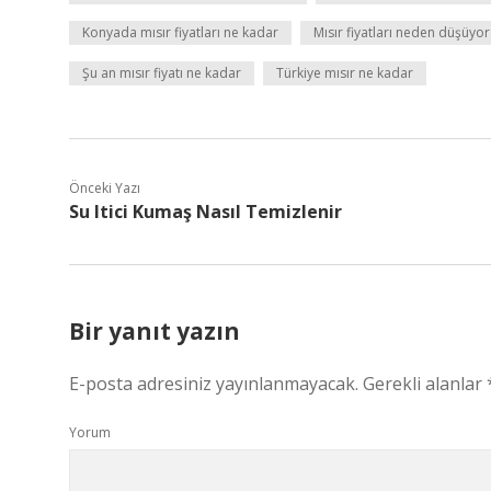
Konyada mısır fiyatları ne kadar
Mısır fiyatları neden düşüyor
Şu an mısır fiyatı ne kadar
Türkiye mısır ne kadar
Önceki Yazı
Su Itici Kumaş Nasıl Temizlenir
Bir yanıt yazın
E-posta adresiniz yayınlanmayacak.
Gerekli alanlar
Yorum