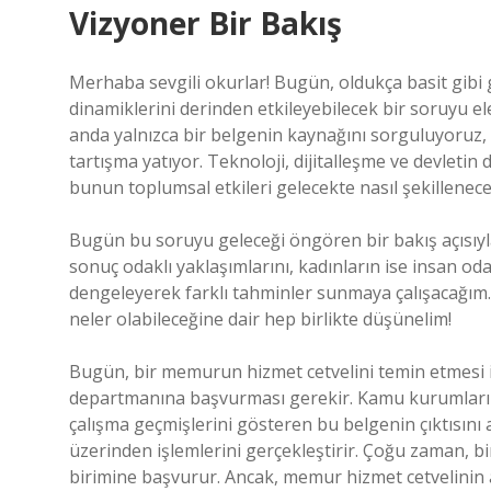
Vizyoner Bir Bakış
Merhaba sevgili okurlar! Bugün, oldukça basit gibi
dinamiklerini derinden etkileyebilecek bir soruyu el
anda yalnızca bir belgenin kaynağını sorguluyoruz,
tartışma yatıyor. Teknoloji, dijitalleşme ve devletin d
bunun toplumsal etkileri gelecekte nasıl şekillenec
Bugün bu soruyu geleceği öngören bir bakış açısıyla e
sonuç odaklı yaklaşımlarını, kadınların ise insan oda
dengeleyerek farklı tahminler sunmaya çalışacağım. 
neler olabileceğine dair hep birlikte düşünelim!
Bugün, bir memurun hizmet cetvelini temin etmesi 
departmanına başvurması gerekir. Kamu kurumlarında 
çalışma geçmişlerini gösteren bu belgenin çıktısını a
üzerinden işlemlerini gerçekleştirir. Çoğu zaman, bi
birimine başvurur. Ancak, memur hizmet cetvelinin al