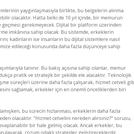
temlerinin yaygınlaşmasıyla birlikte, bu belgelerin alınma
ebilir olacaktır. Hatta belki de 10 yıl içinde, bir memurun
me geçmesi gerekmeyecek. Dijital bir platform üzerinden
irme imkânına sahip olacak. Bu sistemde, erkeklerin
ını; kadınların ise insanların bu dijital sistemlere nasıl
inimize edileceği konusunda daha fazla düşünceye sahip
aşımlarıyla tanınır. Bu bakış açısına sahip olanlar, memur
kça pratik ve stratejik bir şekilde ele alacaktır. Teknolojik
leşme süreçleri üzerine daha fazla çalışarak, hizmet cetveli gib
mesini sağlamak, erkekler için en önemli önceliklerden biri
amışken, bu sürecin hızlanması, erkeklerin daha fazla
den olacaktır. “Hizmet cetvelini nereden alırsınız?” sorusu,
cevaplanabilir bir hale gelmiş olacak. Ancak erkekler, bu
ulayarak, çözüm odaklı stratejiler geliştireceklerdir.