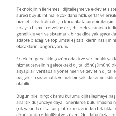
Teknolojinin ilerlemesi, dijitalleşme ve e-devlet sis
süreci büyük ihtimalle çok daha hızlı, şeffaf ve erişil
hizmet cetveli almak için kurumlarla birebir iletişi
kolayca hizmet cetveline erişebilecek ve anında ind
genellikle veri ve sistematik bir şekilde yaklaşacaklar
adapte olacağı ve toplumsal eşitsizliklerin nasıl m
olacaklarını öngörüyorum.
Erkekler, genellikle çözüm odaklı ve veri odaklı yakl
hizmet cetvelinin gelecekteki dijital dönüşümünü oldu
altyapılar, veritabanı yönetimleri ve devletin dijital
belgelerin sistematik ve hızlı bir şekilde temin edil
olabilir.
Bugün bile, birçok kamu kurumu dijitalleşmeye başl
analitik düşünceye dayalı önerilerde bulunmasına ne
çok yakında dijital bir platform üzerinden tek tıkla 
dönüşümün etkinliğini ve güvenliğini daha fazla sorg