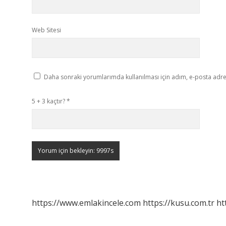
Web Sitesi
Daha sonraki yorumlarımda kullanılması için adım, e-posta adres
5 + 3 kaçtır?
*
https://www.emlakincele.com
https://kusu.com.tr
ht