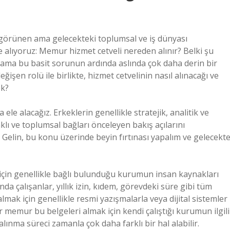
 görünen ama gelecekteki toplumsal ve iş dünyası
e alıyoruz: Memur hizmet cetveli nereden alınır? Belki şu
 ama bu basit sorunun ardında aslında çok daha derin bir
eğişen rolü ile birlikte, hizmet cetvelinin nasıl alınacağı ve
ek?
le alacağız. Erkeklerin genellikle stratejik, analitik ve
klı ve toplumsal bağları önceleyen bakış açılarını
Gelin, bu konu üzerinde beyin fırtınası yapalım ve gelecekt
için genellikle bağlı bulunduğu kurumun insan kaynakları
çalışanlar, yıllık izin, kıdem, görevdeki süre gibi tüm
lmak için genellikle resmi yazışmalarla veya dijital sistemler
r memur bu belgeleri almak için kendi çalıştığı kurumun ilgili
ınma süreci zamanla çok daha farklı bir hal alabilir.