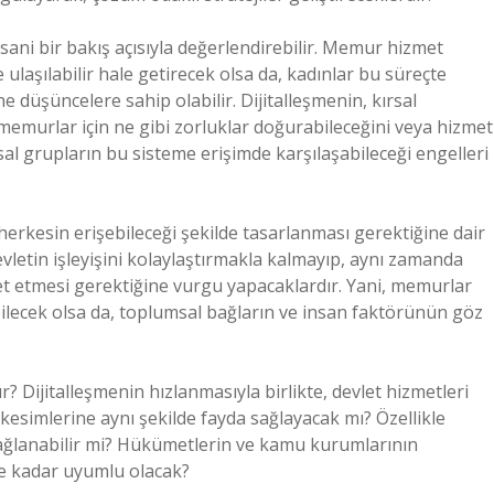
ani bir bakış açısıyla değerlendirebilir. Memur hizmet
e ulaşılabilir hale getirecek olsa da, kadınlar bu süreçte
ne düşüncelere sahip olabilir. Dijitalleşmenin, kırsal
n memurlar için ne gibi zorluklar doğurabileceğini veya hizmet
sal grupların bu sisteme erişimde karşılaşabileceği engelleri
e herkesin erişebileceği şekilde tasarlanması gerektiğine dair
devletin işleyişini kolaylaştırmakla kalmayıp, aynı zamanda
et etmesi gerektiğine vurgu yapacaklardır. Yani, memurlar
ebilecek olsa da, toplumsal bağların ve insan faktörünün göz
r? Dijitalleşmenin hızlanmasıyla birlikte, devlet hizmetleri
m kesimlerine aynı şekilde fayda sağlayacak mı? Özellikle
 sağlanabilir mi? Hükümetlerin ve kamu kurumlarının
 ne kadar uyumlu olacak?