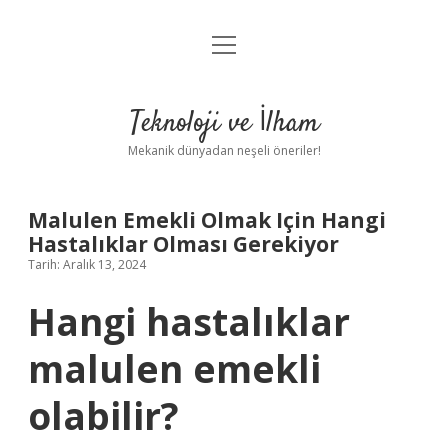
menüyü
Anasayfa
aç
Gizlilik Politikası
Teknoloji ve İlham
Yasal Uyarı
Mekanik dünyadan neşeli öneriler!
Hakkımızda
Malulen Emekli Olmak Için Hangi
Hastalıklar Olması Gerekiyor
Tarih: Aralık 13, 2024
Hangi hastalıklar
malulen emekli
olabilir?