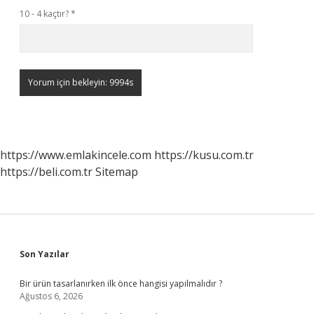
10 - 4 kaçtır?
*
https://www.emlakincele.com
https://kusu.com.tr
https://beli.com.tr
Sitemap
Sidebar
Son Yazılar
Bir ürün tasarlanırken ilk önce hangisi yapılmalıdır ?
Ağustos 6, 2026