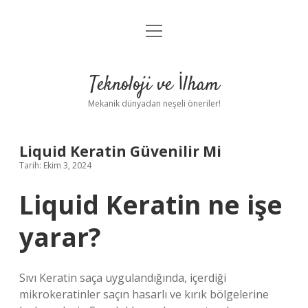
menüyü
Anasayfa
aç
Gizlilik Politikası
Teknoloji ve İlham
Yasal Uyarı
Mekanik dünyadan neşeli öneriler!
Hakkımızda
Liquid Keratin Güvenilir Mi
Tarih: Ekim 3, 2024
Liquid Keratin ne işe
yarar?
Sıvı Keratin saça uygulandığında, içerdiği
mikrokeratinler saçın hasarlı ve kırık bölgelerine