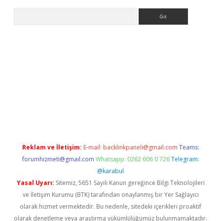
Arama
t
Reklam ve İletişim:
E-mail:
backlinkpaneli@gmail.com
Teams:
forumhizmeti@gmail.com
Whatsapp: 0262 606 0 726
Telegram:
@karabul
Yasal Uyarı:
Sitemiz, 5651 Sayılı Kanun gereğince Bilgi Teknolojileri
ve İletişim Kurumu (BTK) tarafından onaylanmış bir Yer Sağlayıcı
olarak hizmet vermektedir. Bu nedenle, sitedeki içerikleri proaktif
olarak denetleme veya araştırma yükümlülüğümüz bulunmamaktadır.