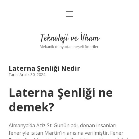
menüyü
Anasayfa
aç
Gizlilik Politikası
Teknoloji ve İlham
Yasal Uyarı
Mekanik dünyadan neşeli öneriler!
Hakkımızda
Laterna Şenliği Nedir
Tarih: Aralık 30, 2024
Laterna Şenliği ne
demek?
Almanya’da Aziz St. Günün adı, donan insanları
feneriyle ısıtan Martin’in anısına verilmiştir. Fener