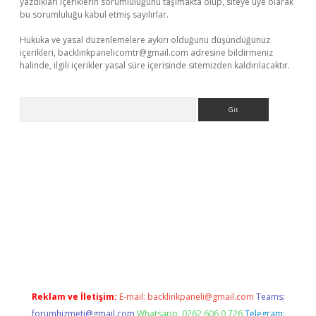
yazdıkları içeriklerin sorumluluğunu taşımakta olup, siteye üye olarak
bu sorumluluğu kabul etmiş sayılırlar.
Hukuka ve yasal düzenlemelere aykırı olduğunu düşündüğünüz
içerikleri,
backlinkpanelicomtr@gmail.com
adresine bildirmeniz
halinde, ilgili içerikler yasal süre içerisinde sitemizden kaldırılacaktır.
Arama
et
Reklam ve İletişim:
E-mail:
backlinkpaneli@gmail.com
Teams:
forumhizmeti@gmail.com
Whatsapp: 0262 606 0 726
Telegram: