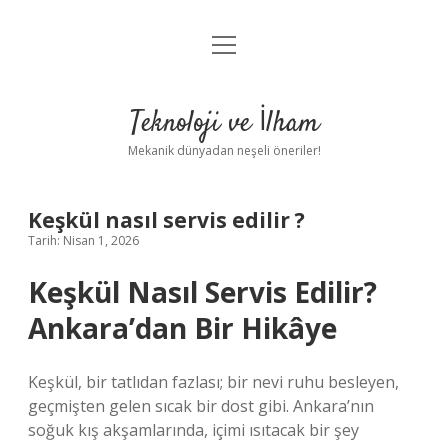
menüyü
Anasayfa
aç
Gizlilik Politikası
Teknoloji ve İlham
Yasal Uyarı
Mekanik dünyadan neşeli öneriler!
Hakkımızda
Keşkül nasıl servis edilir ?
Tarih: Nisan 1, 2026
Keşkül Nasıl Servis Edilir?
Ankara’dan Bir Hikâye
Keşkül, bir tatlıdan fazlası; bir nevi ruhu besleyen,
geçmişten gelen sıcak bir dost gibi. Ankara’nın
soğuk kış akşamlarında, içimi ısıtacak bir şey