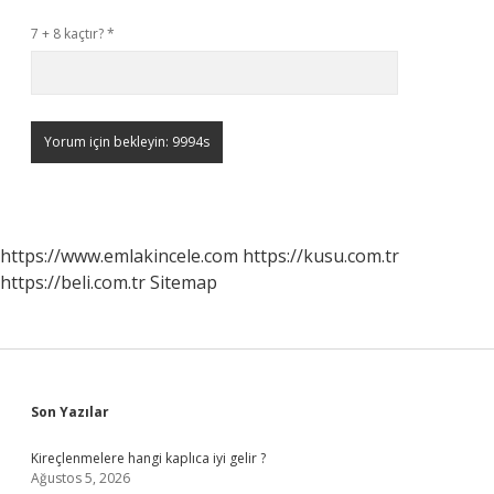
7 + 8 kaçtır?
*
https://www.emlakincele.com
https://kusu.com.tr
https://beli.com.tr
Sitemap
Sidebar
Son Yazılar
Kireçlenmelere hangi kaplıca iyi gelir ?
Ağustos 5, 2026