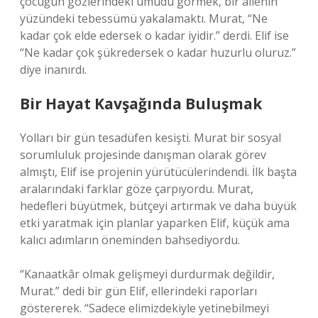
çocuğun gözlerindeki umudu görmek, bir ailenin
yüzündeki tebessümü yakalamaktı. Murat, “Ne
kadar çok elde edersek o kadar iyidir.” derdi. Elif ise
“Ne kadar çok şükredersek o kadar huzurlu oluruz.”
diye inanırdı.
Bir Hayat Kavşağında Buluşmak
Yolları bir gün tesadüfen kesişti. Murat bir sosyal
sorumluluk projesinde danışman olarak görev
almıştı, Elif ise projenin yürütücülerindendi. İlk başta
aralarındaki farklar göze çarpıyordu. Murat,
hedefleri büyütmek, bütçeyi artırmak ve daha büyük
etki yaratmak için planlar yaparken Elif, küçük ama
kalıcı adımların öneminden bahsediyordu.
“Kanaatkâr olmak gelişmeyi durdurmak değildir,
Murat.” dedi bir gün Elif, ellerindeki raporları
göstererek. “Sadece elimizdekiyle yetinebilmeyi