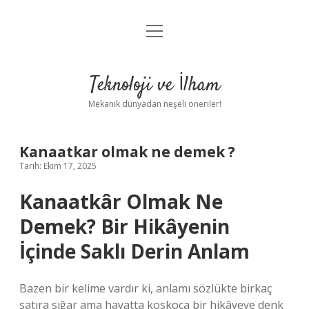
menüyü
Anasayfa
aç
Gizlilik Politikası
Teknoloji ve İlham
Yasal Uyarı
Mekanik dünyadan neşeli öneriler!
Hakkımızda
Kanaatkar olmak ne demek ?
Tarih: Ekim 17, 2025
Kanaatkâr Olmak Ne
Demek? Bir Hikâyenin
İçinde Saklı Derin Anlam
Bazen bir kelime vardır ki, anlamı sözlükte birkaç
satıra sığar ama hayatta koskoca bir hikâyeye denk