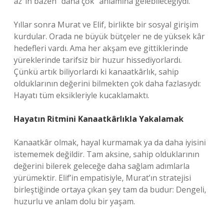
az”ın bazen “daha çok” anlamına gelebileceğiydi.
Yıllar sonra Murat ve Elif, birlikte bir sosyal girişim
kurdular. Orada ne büyük bütçeler ne de yüksek kâr
hedefleri vardı. Ama her akşam eve gittiklerinde
yüreklerinde tarifsiz bir huzur hissediyorlardı.
Çünkü artık biliyorlardı ki kanaatkârlık, sahip
olduklarının değerini bilmekten çok daha fazlasıydı:
Hayatı tüm eksikleriyle kucaklamaktı.
Hayatın Ritmini Kanaatkârlıkla Yakalamak
Kanaatkâr olmak, hayal kurmamak ya da daha iyisini
istememek değildir. Tam aksine, sahip olduklarının
değerini bilerek geleceğe daha sağlam adımlarla
yürümektir. Elif’in empatisiyle, Murat’ın stratejisi
birleştiğinde ortaya çıkan şey tam da budur: Dengeli,
huzurlu ve anlam dolu bir yaşam.