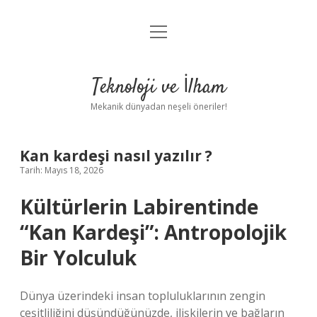
menüyü
Anasayfa
aç
Gizlilik Politikası
Teknoloji ve İlham
Yasal Uyarı
Mekanik dünyadan neşeli öneriler!
Hakkımızda
Kan kardeşi nasıl yazılır ?
Tarih: Mayıs 18, 2026
Kültürlerin Labirentinde
“Kan Kardeşi”: Antropolojik
Bir Yolculuk
Dünya üzerindeki insan topluluklarının zengin
çeşitliliğini düşündüğünüzde, ilişkilerin ve bağların