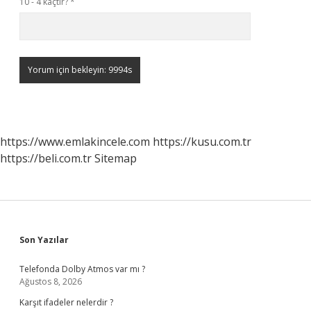
10 - 4 kaçtır?
*
https://www.emlakincele.com
https://kusu.com.tr
https://beli.com.tr
Sitemap
Sidebar
Son Yazılar
Telefonda Dolby Atmos var mı ?
Ağustos 8, 2026
Karşıt ifadeler nelerdir ?