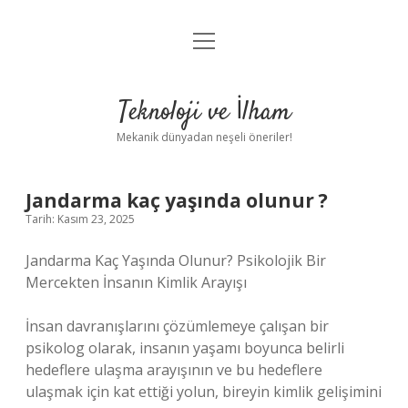
menüyü
Anasayfa
aç
Gizlilik Politikası
Teknoloji ve İlham
Yasal Uyarı
Mekanik dünyadan neşeli öneriler!
Hakkımızda
Jandarma kaç yaşında olunur ?
Tarih: Kasım 23, 2025
Jandarma Kaç Yaşında Olunur? Psikolojik Bir
Mercekten İnsanın Kimlik Arayışı
İnsan davranışlarını çözümlemeye çalışan bir
psikolog olarak, insanın yaşamı boyunca belirli
hedeflere ulaşma arayışının ve bu hedeflere
ulaşmak için kat ettiği yolun, bireyin kimlik gelişimini