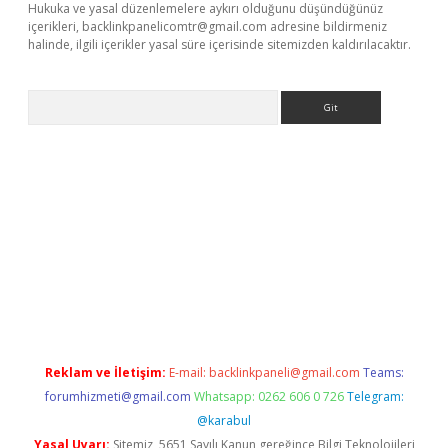
Hukuka ve yasal düzenlemelere aykırı olduğunu düşündüğünüz
içerikleri,
backlinkpanelicomtr@gmail.com
adresine bildirmeniz
halinde, ilgili içerikler yasal süre içerisinde sitemizden kaldırılacaktır.
Arama
et
Reklam ve İletişim:
E-mail:
backlinkpaneli@gmail.com
Teams:
forumhizmeti@gmail.com
Whatsapp: 0262 606 0 726
Telegram:
@karabul
Yasal Uyarı:
Sitemiz, 5651 Sayılı Kanun gereğince Bilgi Teknolojileri