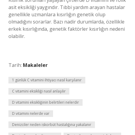
Kısırlık sorunları yaşayan çiftlerde D vitamini ve folik
asit eksikliği yaygındır. Tıbbi yardım arayan hastalar
genellikle uzmanlara kısırlığın genetik olup
olmadığını sorarlar. Bazı nadir durumlarda, özellikle
erkek kısırlığında, genetik faktörler kısırlığın nedeni
olabilir.
Tarih:
Makaleler
1 günlük C vitamini ihtiyacı nasıl karşılanır
C vitamini eksikliği nasıl anlaşılır
D vitamini eksikliğinin belirtileri nelerdir
D vıtamını nelerde var
Denizciler neden iskorbüt hastalığına yakalanır