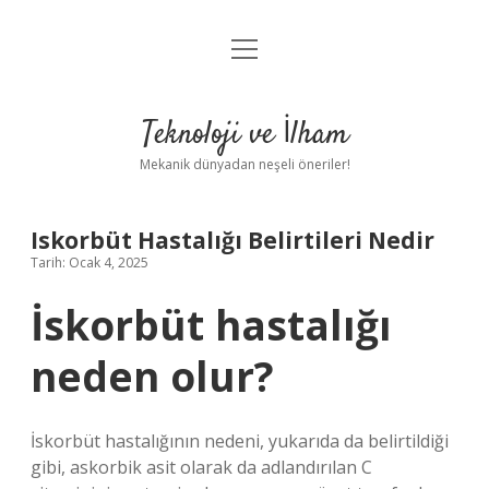
menüyü
Anasayfa
aç
Gizlilik Politikası
Teknoloji ve İlham
Yasal Uyarı
Mekanik dünyadan neşeli öneriler!
Hakkımızda
Iskorbüt Hastalığı Belirtileri Nedir
Tarih: Ocak 4, 2025
İskorbüt hastalığı
neden olur?
İskorbüt hastalığının nedeni, yukarıda da belirtildiği
gibi, askorbik asit olarak da adlandırılan C