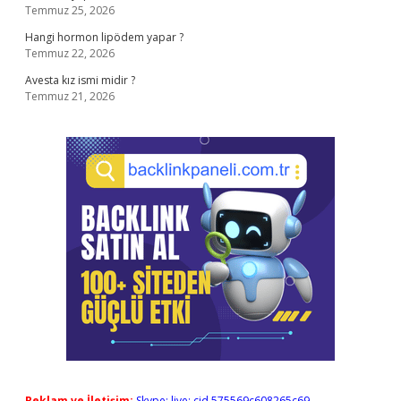
Temmuz 25, 2026
Hangi hormon lipödem yapar ?
Temmuz 22, 2026
Avesta kız ismi midir ?
Temmuz 21, 2026
Reklam ve İletişim:
Skype: live:.cid.575569c608265c69