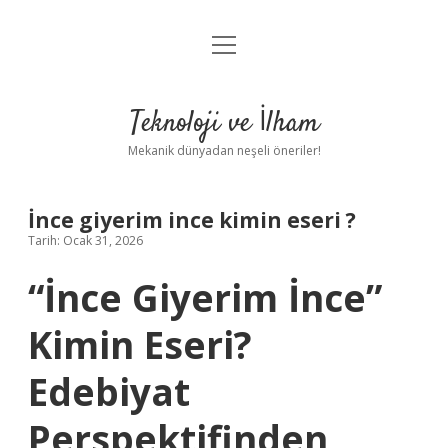
menüyü
Anasayfa
aç
Gizlilik Politikası
Teknoloji ve İlham
Yasal Uyarı
Mekanik dünyadan neşeli öneriler!
Hakkımızda
İnce giyerim ince kimin eseri ?
Tarih: Ocak 31, 2026
“İnce Giyerim İnce”
Kimin Eseri?
Edebiyat
Perspektifinden