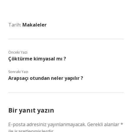
Tarih:
Makaleler
Önceki Yazı
Çöktürme kimyasal mı ?
Sonraki Yazı
Arapsaçı otundan neler yapılır ?
Bir yanıt yazın
E-posta adresiniz yayınlanmayacak.
Gerekli alanlar
*
ile işaretlenmişlerdir