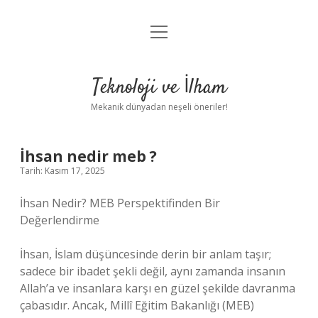
menüyü
Anasayfa
aç
Gizlilik Politikası
Teknoloji ve İlham
Yasal Uyarı
Mekanik dünyadan neşeli öneriler!
Hakkımızda
İhsan nedir meb ?
Tarih: Kasım 17, 2025
İhsan Nedir? MEB Perspektifinden Bir
Değerlendirme
İhsan, İslam düşüncesinde derin bir anlam taşır;
sadece bir ibadet şekli değil, aynı zamanda insanın
Allah’a ve insanlara karşı en güzel şekilde davranma
çabasıdır. Ancak, Millî Eğitim Bakanlığı (MEB)