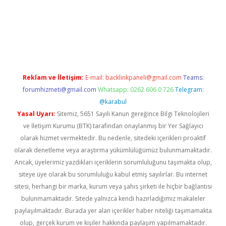
t
Reklam ve İletişim:
E-mail:
backlinkpaneli@gmail.com
Teams:
forumhizmeti@gmail.com
Whatsapp: 0262 606 0 726
Telegram:
@karabul
Yasal Uyarı:
Sitemiz, 5651 Sayılı Kanun gereğince Bilgi Teknolojileri
ve İletişim Kurumu (BTK) tarafından onaylanmış bir Yer Sağlayıcı
olarak hizmet vermektedir. Bu nedenle, sitedeki içerikleri proaktif
olarak denetleme veya araştırma yükümlülüğümüz bulunmamaktadır.
Ancak, üyelerimiz yazdıkları içeriklerin sorumluluğunu taşımakta olup,
siteye üye olarak bu sorumluluğu kabul etmiş sayılırlar. Bu internet
sitesi, herhangi bir marka, kurum veya şahıs şirketi ile hiçbir bağlantısı
bulunmamaktadır. Sitede yalnızca kendi hazırladığımız makaleler
paylaşılmaktadır. Burada yer alan içerikler haber niteliği taşımamakta
olup, gerçek kurum ve kişiler hakkında paylaşım yapılmamaktadır.