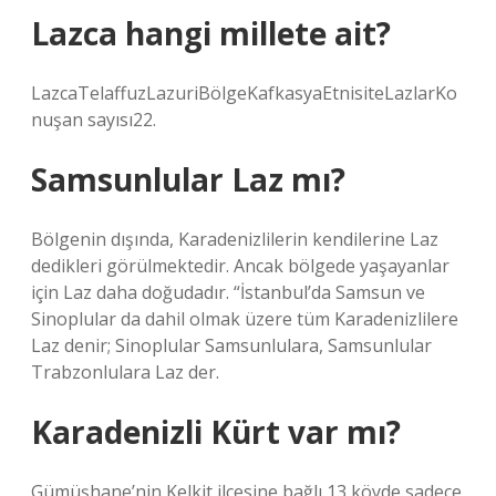
Lazca hangi millete ait?
LazcaTelaffuzLazuriBölgeKafkasyaEtnisiteLazlarKo
nuşan sayısı22.
Samsunlular Laz mı?
Bölgenin dışında, Karadenizlilerin kendilerine Laz
dedikleri görülmektedir. Ancak bölgede yaşayanlar
için Laz daha doğudadır. “İstanbul’da Samsun ve
Sinoplular da dahil olmak üzere tüm Karadenizlilere
Laz denir; Sinoplular Samsunlulara, Samsunlular
Trabzonlulara Laz der.
Karadenizli Kürt var mı?
Gümüşhane’nin Kelkit ilçesine bağlı 13 köyde sadece