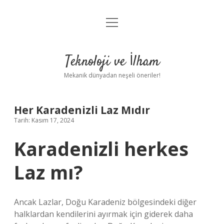
menüyü
Anasayfa
aç
Gizlilik Politikası
Teknoloji ve İlham
Yasal Uyarı
Mekanik dünyadan neşeli öneriler!
Hakkımızda
Her Karadenizli Laz Mıdır
Tarih: Kasım 17, 2024
Karadenizli herkes
Laz mı?
Ancak Lazlar, Doğu Karadeniz bölgesindeki diğer
halklardan kendilerini ayırmak için giderek daha