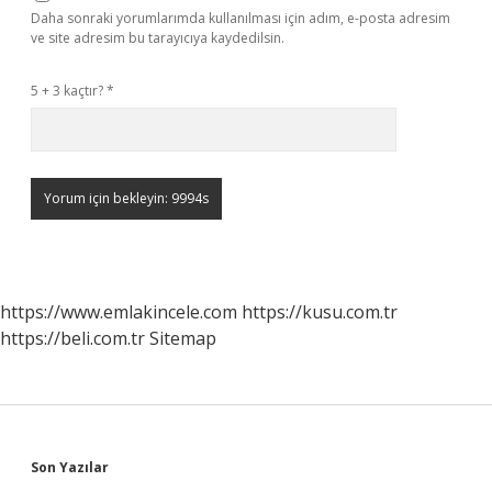
Daha sonraki yorumlarımda kullanılması için adım, e-posta adresim
ve site adresim bu tarayıcıya kaydedilsin.
5 + 3 kaçtır?
*
https://www.emlakincele.com
https://kusu.com.tr
https://beli.com.tr
Sitemap
Sidebar
Son Yazılar