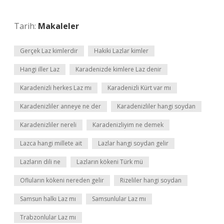
Tarih:
Makaleler
Gerçek Laz kimlerdir
Hakiki Lazlar kimler
Hangi iller Laz
Karadenizde kimlere Laz denir
Karadenizli herkes Laz mı
Karadenizli Kürt var mı
Karadenizliler anneye ne der
Karadenizliler hangi soydan
Karadenizliler nereli
Karadenizliyim ne demek
Lazca hangi millete ait
Lazlar hangi soydan gelir
Lazların dili ne
Lazların kökeni Türk mü
Ofluların kökeni nereden gelir
Rizeliler hangi soydan
Samsun halkı Laz mı
Samsunlular Laz mı
Trabzonlular Laz mı