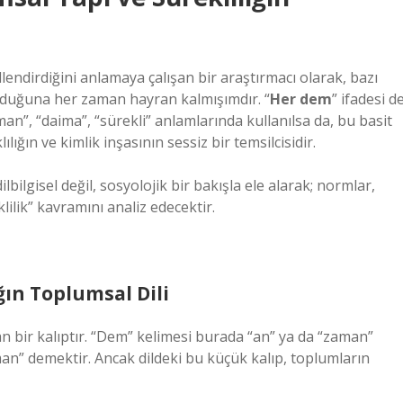
llendirdiğini anlamaya çalışan bir araştırmacı olarak, bazı
ulduğuna her zaman hayran kalmışımdır. “
Her dem
” ifadesi d
n”, “daima”, “sürekli” anlamlarında kullanılsa da, bu basit
ılığın ve kimlik inşasının sessiz bir temsilcisidir.
lbilgisel değil, sosyolojik bir bakışla ele alarak; normlar,
klilik” kavramını analiz edecektir.
ğın Toplumsal Dili
 bir kalıptır. “Dem” kelimesi burada “an” ya da “zaman”
man” demektir. Ancak dildeki bu küçük kalıp, toplumların