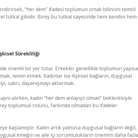
ndirirsek, “her dem” ifadesi toplumun ortak bilincini temsil
ürel tutkal gibidir. Birey bu tutkal sayesinde hem kendini hem
şkisel Sürekliliği
inde önemli bir yer tutar. Erkekler genellikle toplumun yapısa
rumak, temin etmek. Kadınlar ise ilişkisel bağların, duygusal
vgiyi, sabrı, dayanışmayı aktarmak.
ını alırken, kadın “her dem anlayışlı olmalı” beklentisiyle
birey toplumsal rolünü, farkında olmadan bu ifadeler
 başlamıştır. Kadın artık yalnızca duygusal bağların değil,
uygusal emeğin ve aile içi sorumlulukların önemini daha fazl