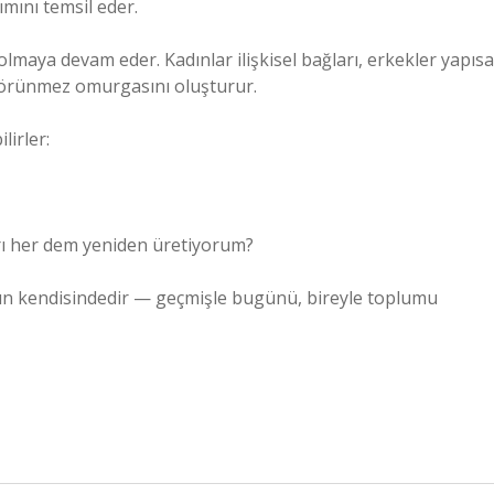
ımını temsil eder.
maya devam eder. Kadınlar ilişkisel bağları, erkekler yapısa
n görünmez omurgasını oluşturur.
irler:
arı her dem yeniden üretiyorum?
ığın kendisindedir — geçmişle bugünü, bireyle toplumu