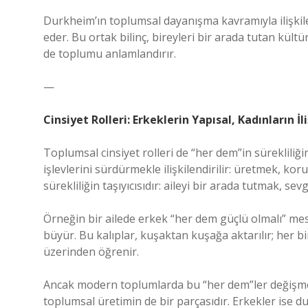
Durkheim’ın toplumsal dayanışma kavramıyla ilişkile
eder. Bu ortak bilinç, bireyleri bir arada tutan kült
de toplumu anlamlandırır.
—
Cinsiyet Rolleri: Erkeklerin Yapısal, Kadınların İli
Toplumsal cinsiyet rolleri de “her dem”in sürekliliğ
işlevlerini sürdürmekle ilişkilendirilir: üretmek, ko
sürekliliğin taşıyıcısıdır: aileyi bir arada tutmak, se
Örneğin bir ailede erkek “her dem güçlü olmalı” mesaj
büyür. Bu kalıplar, kuşaktan kuşağa aktarılır; her 
üzerinden öğrenir.
Ancak modern toplumlarda bu “her dem”ler değişmeye
toplumsal üretimin de bir parçasıdır. Erkekler ise d