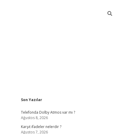
Sidebar
Son Yazılar
ilbet
Telefonda Dolby Atmos var mı ?
Ağustos 8, 2026
Karşıt ifadeler nelerdir ?
Ağustos 7, 2026