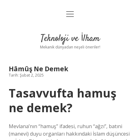
menüyü
Anasayfa
aç
Gizlilik Politikası
Teknoloji ve İlham
Yasal Uyarı
Mekanik dünyadan neşeli öneriler!
Hakkımızda
Hâmûş Ne Demek
Tarih: Şubat 2, 2025
Tasavvufta hamuş
ne demek?
Mevlana’nın “hamuş” ifadesi, ruhun “ağzı”, batıni
(manevi) duyu organları hakkındaki İslam düşüncesi