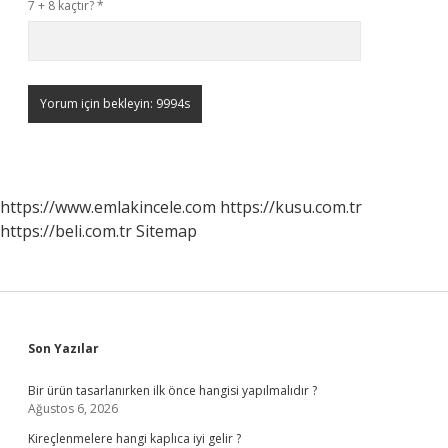
7 + 8 kaçtır?
*
https://www.emlakincele.com
https://kusu.com.tr
https://beli.com.tr
Sitemap
Sidebar
Son Yazılar
Bir ürün tasarlanırken ilk önce hangisi yapılmalıdır ?
Ağustos 6, 2026
Kireçlenmelere hangi kaplıca iyi gelir ?