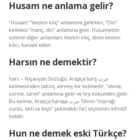
Husam ne anlama gelir?
“Hüsam” “keskin kılıç” anlamına gelirken, “Din”
kelimesi “inanç, din” anlamına gelir. Hüsamettin
isminin diğer anlamları: Keskin kılıç, dinin keskin
kılıcı, kanaat eden.
Harsın ne demektir?
hars – Nişanyan Sözlüğü. Arapça ḥars̠ حرث
kelimesinden ödünç alınmış bir kelimedir, “ekme,
sürme, tarım” anlamına gelir ve ḥrs̠ kökünden gelir.
Bu kelime, Arapça ḥaras̠a حرث fiilinin “toprağı
sürdü, ekti ve biçti” şeklindeki faˁl biçiminin infinitif
halidir.
Hun ne demek eski Türkçe?