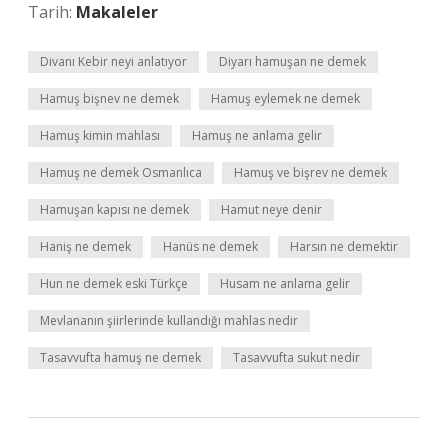
Tarih:
Makaleler
Divanı Kebir neyi anlatıyor
Diyarı hamuşan ne demek
Hamuş bişnev ne demek
Hamuş eylemek ne demek
Hamuş kimin mahlası
Hamuş ne anlama gelir
Hamuş ne demek Osmanlıca
Hamuş ve bişrev ne demek
Hamuşan kapısı ne demek
Hamut neye denir
Haniş ne demek
Hanüs ne demek
Harsın ne demektir
Hun ne demek eski Türkçe
Husam ne anlama gelir
Mevlananın şiirlerinde kullandığı mahlas nedir
Tasavvufta hamuş ne demek
Tasavvufta sukut nedir